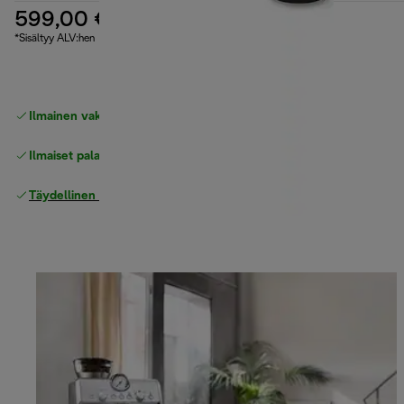
599,00 €
*Sisältyy ALV:hen
Ilmainen vakiotoimitus
yli 49 €
Ilmaiset palautukset
Täydellinen valmistajan takuu