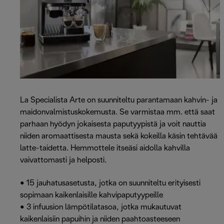
La Specialista Arte on suunniteltu parantamaan kahvin- ja
maidonvalmistuskokemusta. Se varmistaa mm. että saat
parhaan hyödyn jokaisesta paputyypistä ja voit nauttia
niiden aromaattisesta mausta sekä kokeilla käsin tehtävää
latte-taidetta. Hemmottele itseäsi aidolla kahvilla
vaivattomasti ja helposti.
• 15 jauhatusasetusta, jotka on suunniteltu erityisesti
sopimaan kaikenlaisille kahvipaputyypeille
• 3 infuusion lämpötilatasoa, jotka mukautuvat
kaikenlaisiin papuihin ja niiden paahtoasteeseen