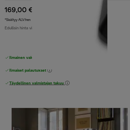
169,00 €
alkuperäinen hinta 229,00 €
229,00 €
(-26 %)
*Sisältyy ALV:hen
Edullisin hinta viimeiset 30 päivää
244,90 €
Ilmainen vakiotoimitus
yli 49 €
Ilmaiset palautukset
Täydellinen valmistajan takuu