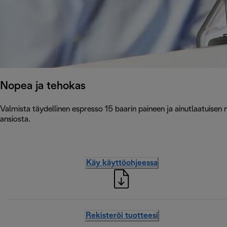
Nopea ja tehokas
Valmista täydellinen espresso 15 baarin paineen ja ainutlaatuise
ansiosta.
Käy käyttöohjeessa
Rekisteröi tuotteesi