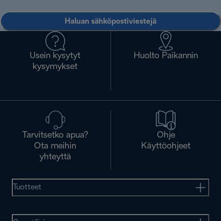
Haluan sähköpostiviestejä
Usein kysytyt
Huolto Paikannin
kysymykset
Tarvitsetko apua?
Ohje
Ota meihin
Käyttöohjeet
yhteyttä
Tuotteet