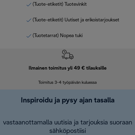
(Tuote-etiketit) Tuotevinkit
(Tuote-etiketit) Uutiset ja erikoistarjoukset
(Tuotetarrat) Nopea tuki
Ilmainen toimitus yli 49 € tilauksille
F
Toimitus 3-4 työpäivän kuluessa
Vap
Inspiroidu ja pysy ajan tasalla
vastaanottamalla uutisia ja tarjouksia suoraan
sähköpostiisi