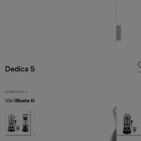
Dedica Style
EC685.TB EX:4
Väri
:
Musta titaani