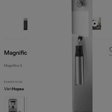
Magnifica S, Silver Black
Magnifica S
ECAM22.110.SB
Väri
:
Hopea