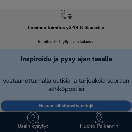
Ilmainen toimitus yli 49 € tilauksille
F
Toimitus 3-4 työpäivän kuluessa
Vap
Inspiroidu ja pysy ajan tasalla
vastaanottamalla uutisia ja tarjouksia suoraan
sähköpostiisi
Haluan sähköpostiviestejä
Usein kysytyt
Huolto Paikannin