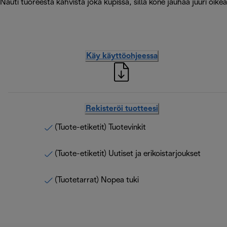
Nauti tuoreesta kahvista joka kupissa, sillä kone jauhaa juuri oik
Käy käyttöohjeessa
Rekisteröi tuotteesi
(Tuote-etiketit) Tuotevinkit
(Tuote-etiketit) Uutiset ja erikoistarjoukset
(Tuotetarrat) Nopea tuki