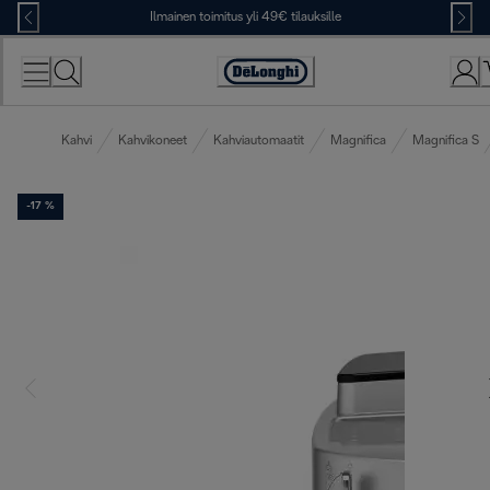
Skip
Ilmainen toimitus yli 49€ tilauksille
to
Content
Accessibility
Statement
Kahvi
Kahvikoneet
Kahviautomaatit
Magnifica
Magnifica S
-17 %