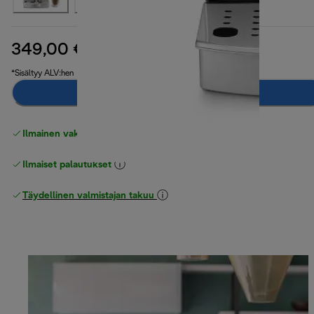
349,00 €
alkuperäinen hinta 419,00 €
419,00 €
(-17 %)
*Sisältyy ALV:hen
Lisää ostoskoriin
Ilmainen vakiotoimitus
yli 49 €
Ilmaiset palautukset
Täydellinen valmistajan takuu