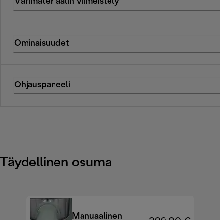
Värimateriaalin viimeistely
Ominaisuudet
Ohjauspaneeli
Täydellinen osuma
Manuaalinen