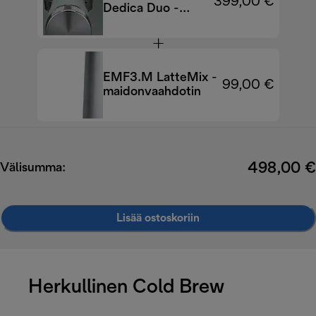
399,00 €
Dedica Duo -
kahvinkeitin
EC890.GR
EMF3.M LatteMix -
99,00 €
maidonvaahdotin
498,00 €
Välisumma:
Lisää ostoskoriin
Herkullinen Cold Brew