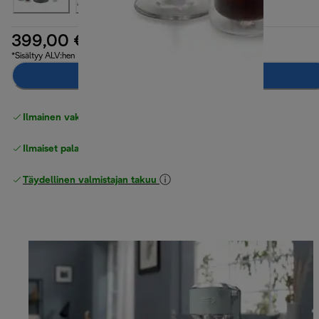
399,00 €
*Sisältyy ALV:hen
Lisää ostoskoriin
Ilmainen vakiotoimitus
yli 49 €
Ilmaiset palautukset
Täydellinen valmistajan takuu