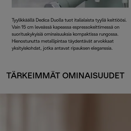
Tyylikkäällä Dedica Duolla tuot italialaista tyyliä keittiöösi.
Vain 15 cm leveässä kapeassa espressokeittimessä on
suorituskykyisiä ominaisuuksia kompaktissa rungossa.
Hienostunutta metallipintaa täydentävät arvokkaat
yksityiskohdat, jotka antavat ripauksen eleganssia.
TÄRKEIMMÄT OMINAISUUDET