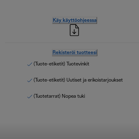
Käy käyttöohjeessa
Rekisteröi tuotteesi
(Tuote-etiketit) Tuotevinkit
(Tuote-etiketit) Uutiset ja erikoistarjoukset
(Tuotetarrat) Nopea tuki