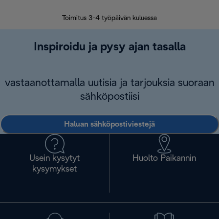
Toimitus 3-4 työpäivän kuluessa
Vap
Inspiroidu ja pysy ajan tasalla
vastaanottamalla uutisia ja tarjouksia suoraan
sähköpostiisi
Haluan sähköpostiviestejä
Usein kysytyt
Huolto Paikannin
kysymykset