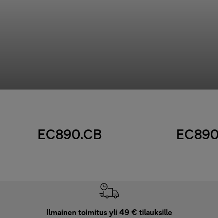
EC890.CB
EC890
Ilmainen toimitus yli 49 € tilauksille
F