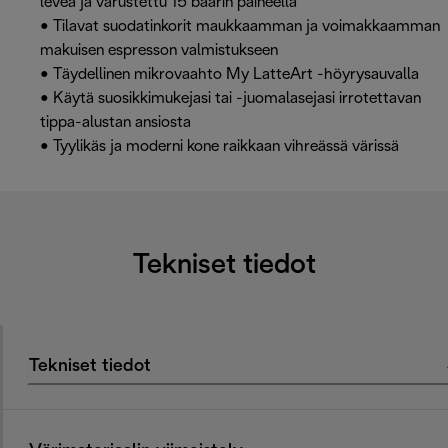
leveä ja varustettu 15 baarin paineella
• Tilavat suodatinkorit maukkaamman ja voimakkaamman
makuisen espresson valmistukseen
• Täydellinen mikrovaahto My LatteArt -höyrysauvalla
• Käytä suosikkimukejasi tai -juomalasejasi irrotettavan
tippa-alustan ansiosta
• Tyylikäs ja moderni kone raikkaan vihreässä värissä
Tekniset tiedot
Tekniset tiedot