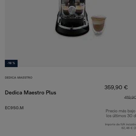
-16 %
DEDICA MAESTRO
359,90 €
Dedica Maestro Plus
419,9
EC950.M
Precio más bajo
los últimos 30 d
Importe de IVA incluido
62,46 € (