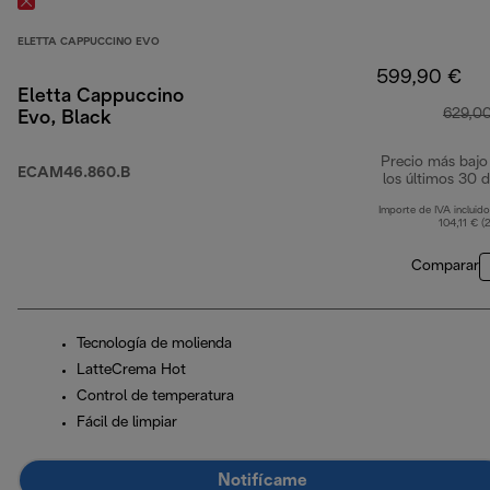
ELETTA CAPPUCCINO EVO
599,90 €
Eletta Cappuccino
629,0
Evo, Black
Precio más bajo
ECAM46.860.B
los últimos 30 d
Importe de IVA incluido
104,11 € (
Comparar
Tecnología de molienda
LatteCrema Hot
Control de temperatura
Fácil de limpiar
Notifícame