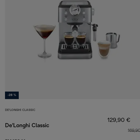
-28 %
DE'LONGHI CLASSIC
129,90 €
De'Longhi Classic
169,9