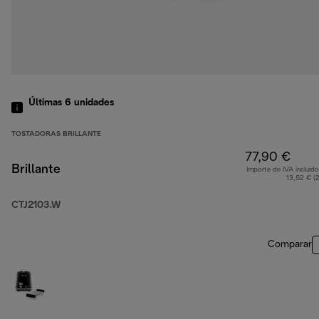
Últimas 6 unidades
TOSTADORAS BRILLANTE
77,90 €
Brillante
Importe de IVA incluido
13,52 € (
CTJ2103.W
Comparar