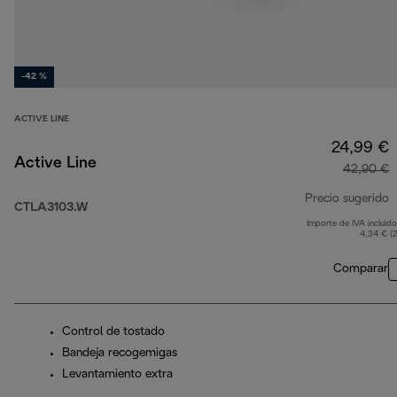
-42 %
ACTIVE LINE
24,99 €
Active Line
42,90 €
Precio sugerido
CTLA3103.W
Importe de IVA incluido
p
4,34 € (
Comparar
Control de tostado
Bandeja recogemigas
Levantamiento extra