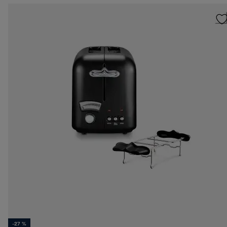
-27 %