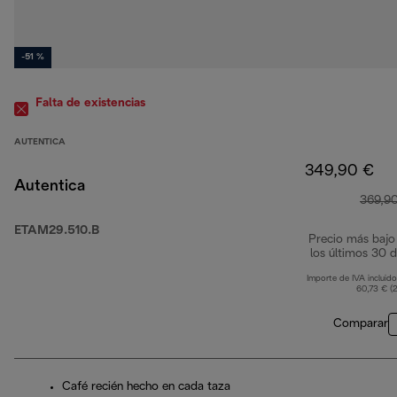
-51 %
Falta de existencias
AUTENTICA
349,90 €
Autentica
369,9
ETAM29.510.B
Precio más bajo
los últimos 30 d
Importe de IVA incluido
60,73 € (
Comparar
Café recién hecho en cada taza