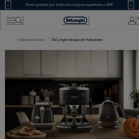
Skip
Envío gratuito por todas las compras superiores a 49€
to
Content
Accessibility
Statement
Halloween Deals
De'Longhi rebajas de Halloween