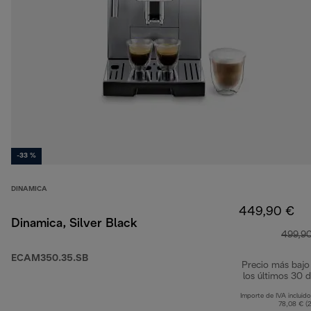
-33 %
DINAMICA
449,90 €
Dinamica, Silver Black
499,9
ECAM350.35.SB
Precio más bajo
los últimos 30 d
Importe de IVA incluido
78,08 € (