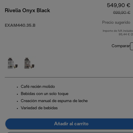
549,90 €
Rivelia Onyx Black
699,90 €
Precio sugerido
EXAM440.35.B
Importe de IVA incluido
p
95,44 € (
Comparar
Café recién molido
Bebidas con un solo toque
Creación manual de espuma de leche
Variedad de bebidas
Añadir al carrito