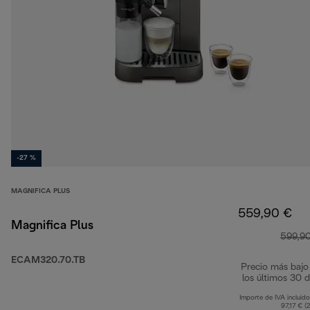
-27 %
MAGNIFICA PLUS
559,90 €
Magnifica Plus
599,9
ECAM320.70.TB
Precio más bajo
los últimos 30 d
Importe de IVA incluido
97,17 € (