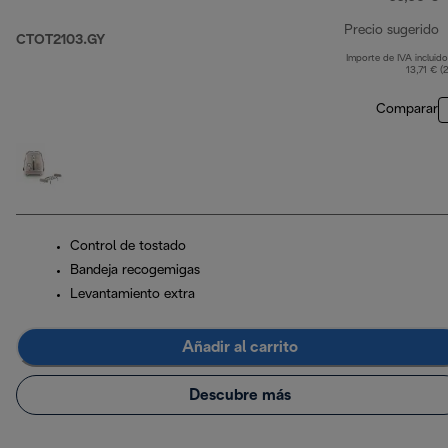
Precio sugerido
CTOT2103.GY
Importe de IVA incluido
p
13,71 € (
Comparar
Control de tostado
Bandeja recogemigas
Levantamiento extra
Añadir al carrito
Descubre más