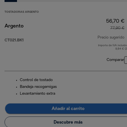
TOSTADORAS ARGENTO
56,70 €
Argento
77,90 €
Precio sugerido
CT021.BK1
Importe de IVA incluido
p
9,84 € (
Comparar
Control de tostado
Bandeja recogemigas
Levantamiento extra
Añadir al carrito
Descubre más