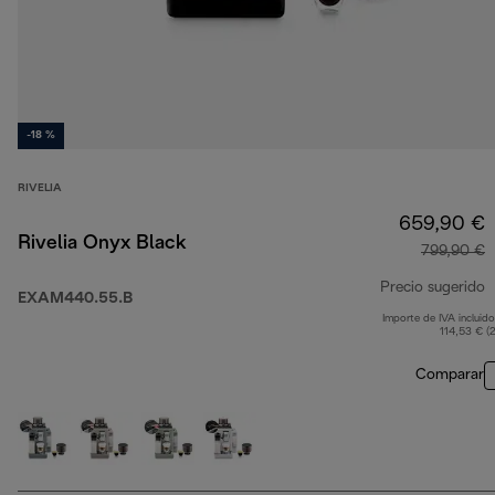
-18 %
RIVELIA
659,90 €
Rivelia Onyx Black
799,90 €
Precio sugerido
EXAM440.55.B
Importe de IVA incluido
p
114,53 € (
Comparar