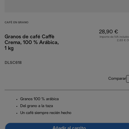
CAFÈ EN GRANO
28,90 €
Granos de café Caffè
Importe de IVA incluido
2,63 € (
Crema, 100 % Arábica,
1 kg
DLSC618
Comparar
Granos 100 % arábica
Del grano a la taza
Un café siempre recién hecho
Añadir al carrito