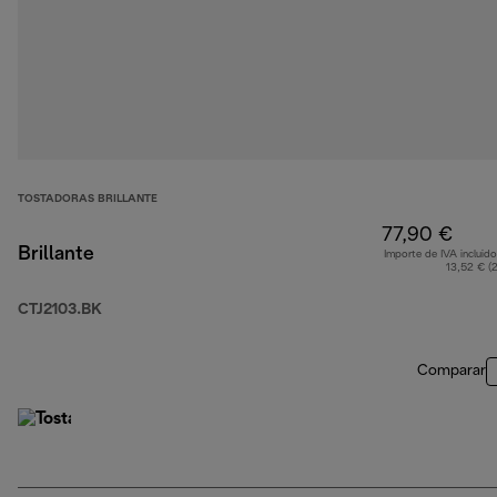
TOSTADORAS BRILLANTE
77,90 €
Brillante
Importe de IVA incluido
13,52 € (
CTJ2103.BK
Comparar