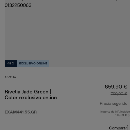
-18 %
EXCLUSIVO ONLINE
RIVELIA
659,90 €
Rivelia Jade Green |
799,90 €
Color exclusivo online
Precio sugerido
EXAM441.55.GR
Importe de IVA incluido
p
114,53 € (
Comparar