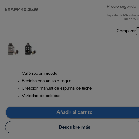
Precio sugerido
EXAM440.35.W
Importe de IVA incluido
p
95,44 € (
Comparar
Café recién molido
Bebidas con un solo toque
Creación manual de espuma de leche
Variedad de bebidas
Añadir al carrito
Descubre más