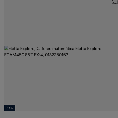
-13 %