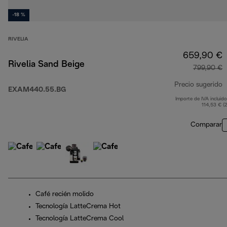
-18 %
RIVELIA
659,90 €
Rivelia Sand Beige
799,90 €
Precio sugerido
EXAM440.55.BG
Importe de IVA incluido
p
114,53 € (
Comparar
Café recién molido
Tecnología LatteCrema Hot
Tecnología LatteCrema Cool