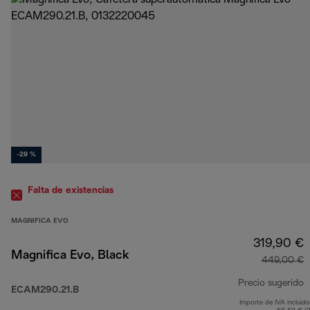
-29 %
Falta de existencias
MAGNIFICA EVO
319,90 €
Magnifica Evo, Black
449,00 €
Precio sugerido
ECAM290.21.B
Importe de IVA incluido
p