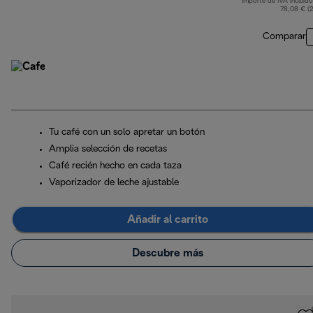
Importe de IVA incluido
p
78,08 € (
Comparar
Tu café con un solo apretar un botón
Amplia selección de recetas
Café recién hecho en cada taza
Vaporizador de leche ajustable
Añadir al carrito
Descubre más