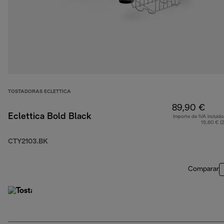
TOSTADORAS ECLETTICA
89,90 €
Eclettica Bold Black
Importe de IVA incluido
15,60 € (
CTY2103.BK
Comparar