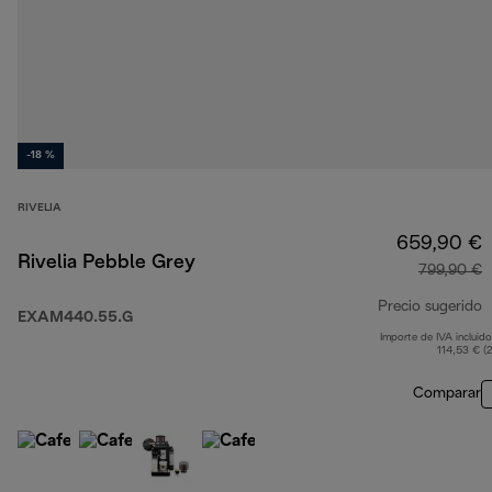
-18 %
RIVELIA
659,90 €
Rivelia Pebble Grey
799,90 €
Precio sugerido
EXAM440.55.G
Importe de IVA incluido
p
114,53 € (
Comparar