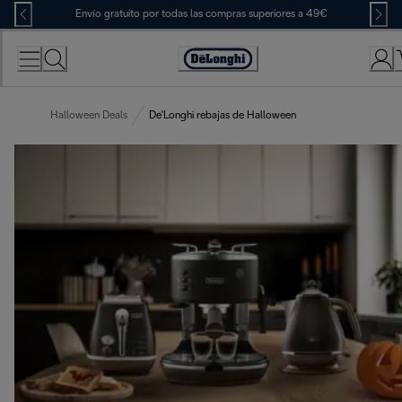
Skip
Envío gratuito por todas las compras superiores a 49€
to
Content
Accessibility
Statement
Halloween Deals
De'Longhi rebajas de Halloween