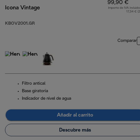
99,90 €
Icona Vintage
Importe de IVA incluido
17,34 € (
KBOV2001.GR
Comparar
Filtro antical
Base giratoria
Indicador de nivel de agua
Añadir al carrito
Descubre más