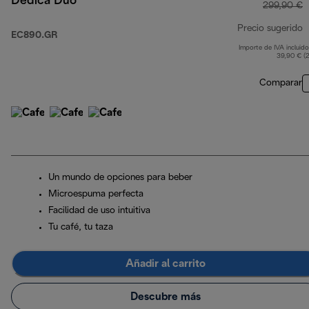
Dedica Duo
299,90 €
Precio sugerido
EC890.GR
Importe de IVA incluido
p
39,90 € (
Comparar
Un mundo de opciones para beber
Microespuma perfecta
Facilidad de uso intuitiva
Tu café, tu taza
Añadir al carrito
Descubre más