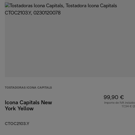
TOSTADORAS ICONA CAPITALS
99,90 €
Icona Capitals New
Importe de IVA incluido
17,34 € (
York Yellow
CTOC2103.Y