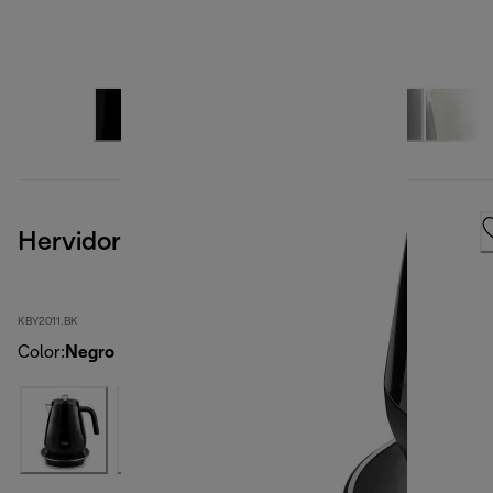
Hervidor Eclettica SpecialTea
KBY2011.BK
Color
:
Negro