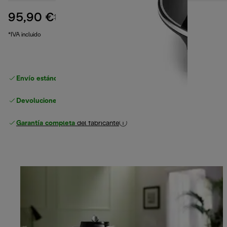
95,90 €
precio original 119,90 €
119,90 €
(-20 %)
*IVA incluido
Envío estándar gratuito
superior a 49 €
Devoluciones gratuitas
Garantía completa
del fabricante