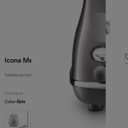
Icona Metallics
Tostadoras Icona Metallics
CTOT2103.GY
Color
:
Gris