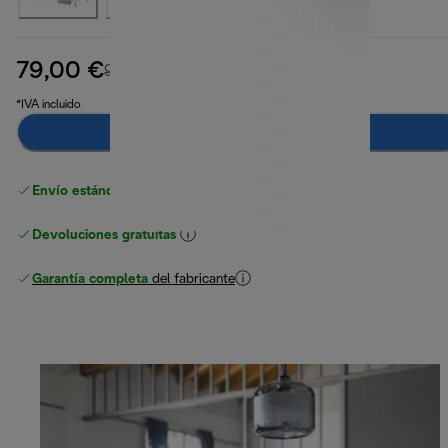
79,00 €
precio original 99,90 €
99,90 €
(-21 %)
*IVA incluido
Añadir al carrito
Envío estándar gratuito
superior a 49 €
Devoluciones gratuitas
Garantía completa
del fabricante