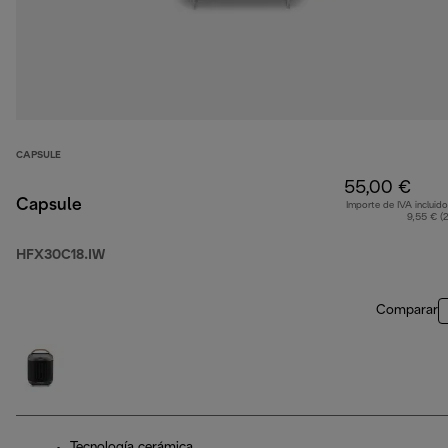
CAPSULE
55,00 €
Capsule
Importe de IVA incluido
9,55 € (
HFX30C18.IW
Comparar
Tecnología cerámica