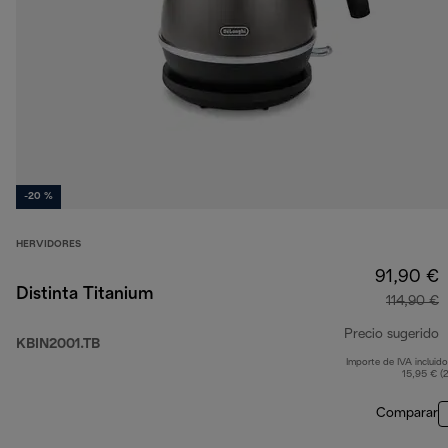
-20 %
HERVIDORES
91,90 €
Distinta Titanium
114,90 €
Precio sugerido
KBIN2001.TB
Importe de IVA incluido
p
15,95 € (
Comparar