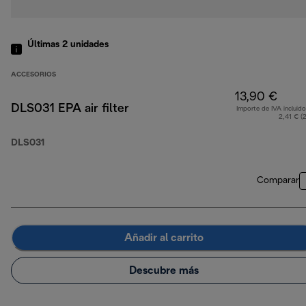
Últimas 2 unidades
ACCESORIOS
13,90 €
DLS031 EPA air filter
Importe de IVA incluido
2,41 € (
DLS031
Comparar
Añadir al carrito
Descubre más