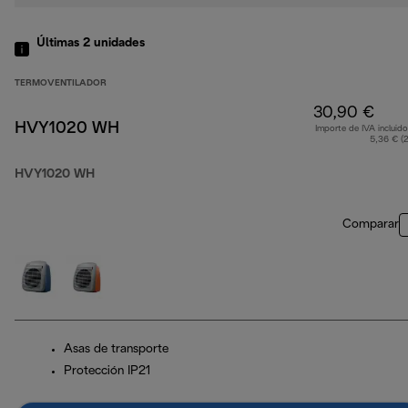
Últimas 2 unidades
TERMOVENTILADOR
30,90 €
HVY1020 WH
Importe de IVA incluido
5,36 € (
HVY1020 WH
Comparar
Asas de transporte
Protección IP21