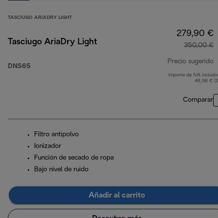
TASCIUGO ARIADRY LIGHT
279,90 €
Tasciugo AriaDry Light
350,00 €
Precio sugerido
DNS65
Importe de IVA incluido
p
48,58 € (
Comparar
Filtro antipolvo
Ionizador
Función de secado de ropa
Bajo nivel de ruido
Añadir al carrito