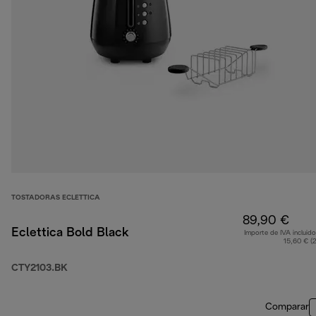
TOSTADORAS ECLETTICA
89,90 €
Eclettica Bold Black
Importe de IVA incluido
15,60 € (
CTY2103.BK
Comparar