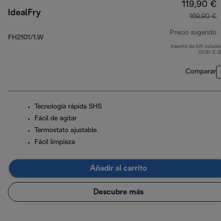
119,90 €
IdealFry
169,90 €
Precio sugerido
FH2101/1.W
Importe de IVA incluido
p
20,81 € (
Comparar
Tecnología rápida SHS
Fácil de agitar
Termostato ajustable
Fácil limpieza
Añadir al carrito
Descubre más