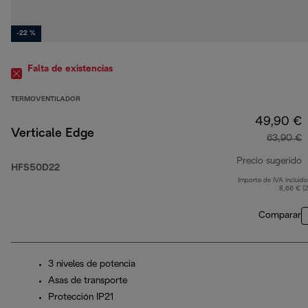
-22 %
Falta de existencias
TERMOVENTILADOR
49,90 €
Verticale Edge
63,90 €
Precio sugerido
HFS50D22
Importe de IVA incluido
p
8,66 € (
Comparar
3 niveles de potencia
Asas de transporte
Protección IP21