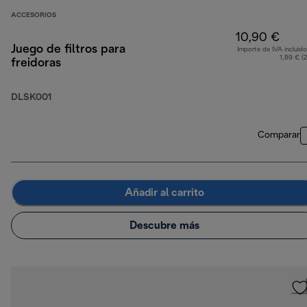
ACCESORIOS
10,90 €
Juego de filtros para
Importe de IVA incluido
1,89 € (
freidoras
DLSK001
Comparar
Añadir al carrito
Descubre más