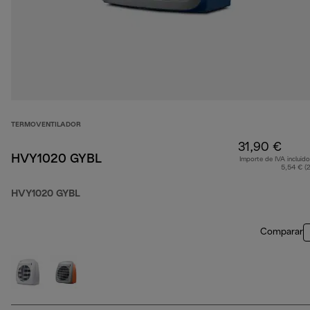
TERMOVENTILADOR
31,90 €
HVY1020 GYBL
Importe de IVA incluido
5,54 € (
HVY1020 GYBL
Comparar