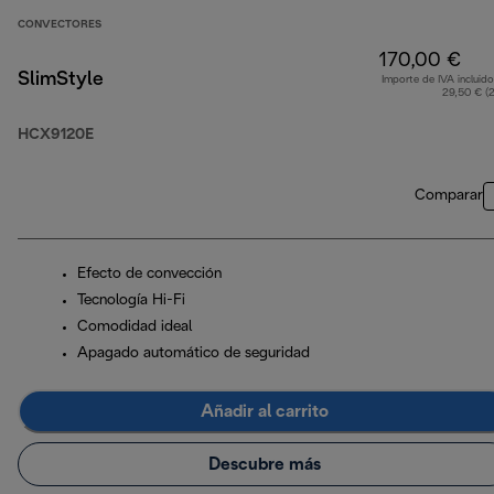
CONVECTORES
170,00 €
SlimStyle
Importe de IVA incluido
29,50 € (
HCX9120E
Comparar
Efecto de convección
Tecnología Hi-Fi
Comodidad ideal
Apagado automático de seguridad
Añadir al carrito
Descubre más