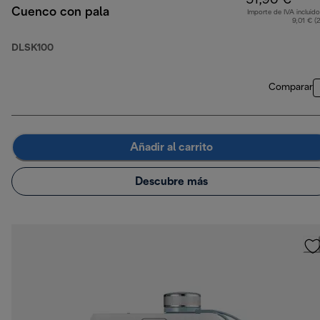
51,90 €
Cuenco con pala
Importe de IVA incluido
9,01 € (
DLSK100
Comparar
Añadir al carrito
Descubre más