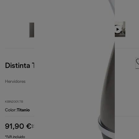
Distinta Titanium
Hervidores
KBIN2001.TB
Color
:
Titanio
91,90 €
precio original 114,90 €
114,90 €
(-20 %)
*IVA incluido