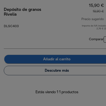
15,90 €
Depósito de granos
19,90 €
Rivelia
Precio sugerido
DLSC403
Importe de IVA incluido
p
2,76 € (
Comparar
Añadir al carrito
Descubre más
Estás viendo 1 1 productos