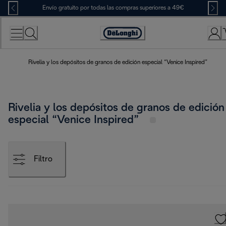
Skip
Envío gratuito por todas las compras superiores a 49€
to
Content
Accessibility
Statement
Rivelia y los depósitos de granos de edición especial “Venice Inspired”
Rivelia y los depósitos de granos de edición
especial “Venice Inspired”
Filtro