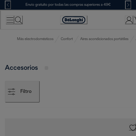
Skip
Envío gratuito por todas las compras superiores a 49€
to
Content
Accessibility
Statement
Más electrodomésticos
Confort
Aires acondicionados portátiles
Accesorios
Filtro