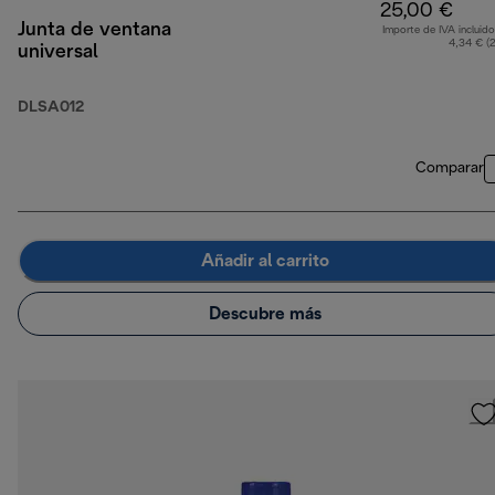
25,00 €
Junta de ventana
Importe de IVA incluido
4,34 € (
universal
DLSA012
Comparar
Añadir al carrito
Descubre más