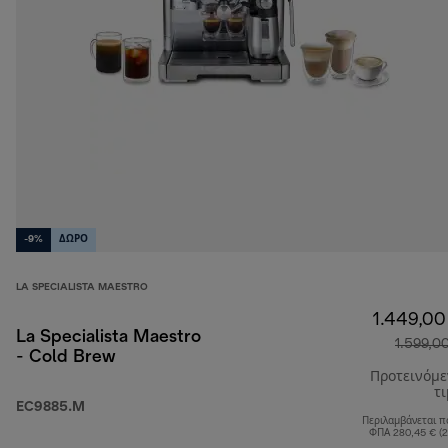
-9%
ΔΩΡΟ
LA SPECIALISTA MAESTRO
1.449,00
La Specialista Maestro
1.599,0
- Cold Brew
Προτεινόμ
τ
EC9885.M
Περιλαμβάνεται π
ΦΠΑ 280,45 € (