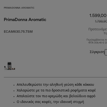
PRIMADONNA AROMATIC
1.599,00
PrimaDonna Aromatic
1.799,9
Προτεινόμ
ECAM630.75.TSM
τ
Περιλαμβάνεται π
ΦΠΑ 309,48 € (
Σύγκριση
Απελευθερώστε την αληθινή γεύση κάθε κόκκου
Χαλαρώστε με τα πιο δροσιστικά ροφήματα καφέ
Απολαύστε τον πιο κρεμώδη και βελούδινο αφρό
Ο ιδανικός σας καφές, την ιδανική στιγμή