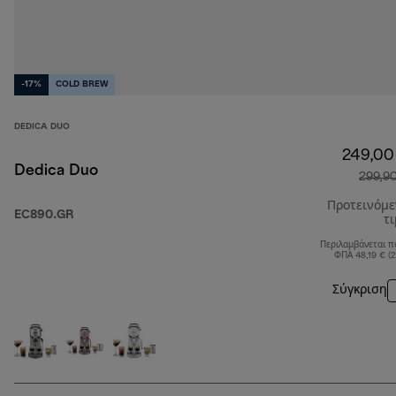
-17%
COLD BREW
DEDICA DUO
249,00
Dedica Duo
299,9
Προτεινόμ
EC890.GR
τ
Περιλαμβάνεται π
ΦΠΑ 48,19 € (
Σύγκριση