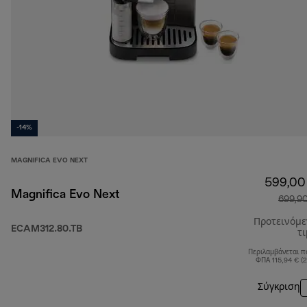
-14%
MAGNIFICA EVO NEXT
599,00
Magnifica Evo Next
699,9
Προτεινόμ
ECAM312.80.TB
τ
Περιλαμβάνεται π
ΦΠΑ 115,94 € (
Σύγκριση