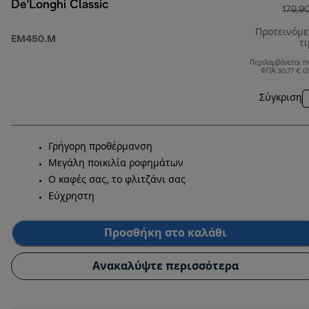
De'Longhi Classic
179,9
Προτεινόμ
EM450.M
τ
Περιλαμβάνεται π
ΦΠΑ 30,77 € (
Σύγκριση
Γρήγορη προθέρμανση
Μεγάλη ποικιλία ροφημάτων
Ο καφές σας, το φλιτζάνι σας
Εύχρηστη
Προσθήκη στο καλάθι
Ανακαλύψτε περισσότερα