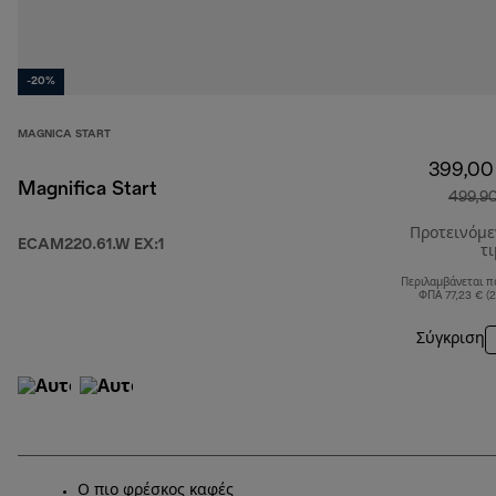
-20%
MAGNICA START
399,00
Magnifica Start
499,9
Προτεινόμ
ECAM220.61.W EX:1
τ
Περιλαμβάνεται π
ΦΠΑ 77,23 € (
Σύγκριση
Ο πιο φρέσκος καφές