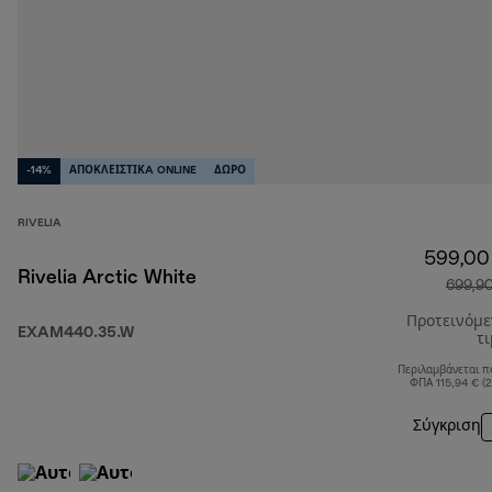
-14%
ΑΠΟΚΛΕΙΣΤΙΚA ONLINE
ΔΩΡΟ
RIVELIA
599,00
Rivelia Arctic White
699,9
Προτεινόμ
EXAM440.35.W
τ
Περιλαμβάνεται π
ΦΠΑ 115,94 € (
Σύγκριση