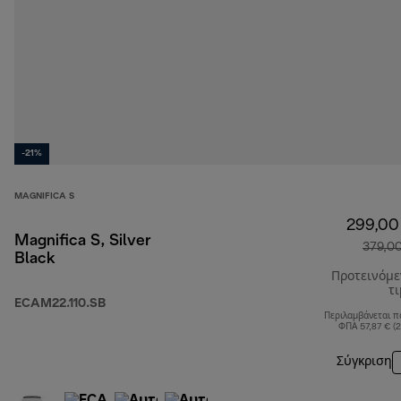
-21%
MAGNIFICA S
299,00
Magnifica S, Silver
379,0
Black
Προτεινόμ
τ
ECAM22.110.SB
Περιλαμβάνεται π
ΦΠΑ 57,87 € (
Σύγκριση