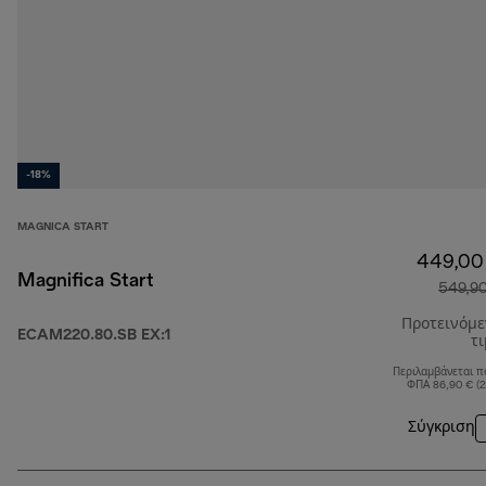
-18%
MAGNICA START
449,00
Magnifica Start
549,9
Προτεινόμ
ECAM220.80.SB EX:1
τ
Περιλαμβάνεται π
ΦΠΑ 86,90 € (
Σύγκριση