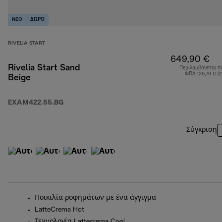
NEO
ΔΩΡΟ
RIVELIA START
649,90 €
Rivelia Start Sand
Περιλαμβάνεται π
ΦΠΑ 125,79 € (
Beige
EXAM422.55.BG
Σύγκριση
Ποικιλία ροφημάτων με ένα άγγιγμα
LatteCrema Hot
Τεχνολογία Lattecrema Cool