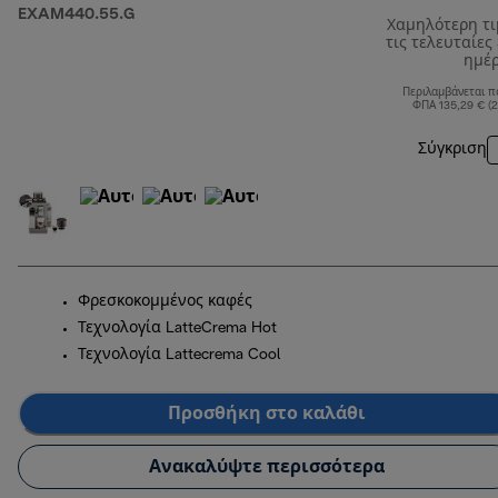
EXAM440.55.G
Χαμηλότερη τ
τις τελευταίες
ημέ
Περιλαμβάνεται π
ΦΠΑ 135,29 € (
Σύγκριση
Φρεσκοκομμένος καφές
Τεχνολογία LatteCrema Hot
Τεχνολογία Lattecrema Cool
Προσθήκη στο καλάθι
Ανακαλύψτε περισσότερα