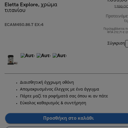
1.099,00
Eletta Explore, χρώμα
1.199,0
τιτανίου
Προτεινόμ
τ
ECAM450.86.T EX:4
Περιλαμβάνεται π
ΦΠΑ 212,71 € (
Σύγκριση
Διαισθητική έγχρωμη οθόνη
Απομακρυσμένος έλεγχος με ένα άγγιγμα
Πάρτε μαζί τα ροφήματά σας όπου κι αν πάτε
Εύκολος καθαρισμός & συντήρηση
Προσθήκη στο καλάθι