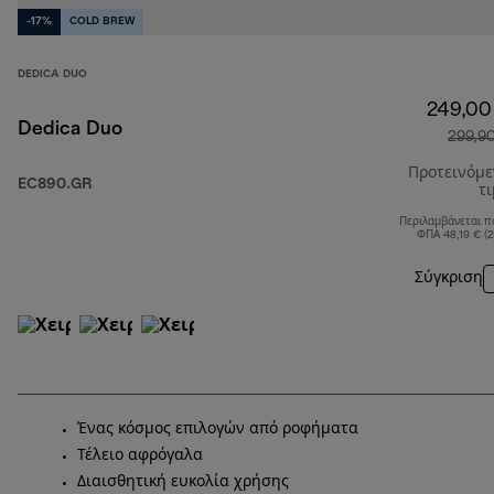
-17%
COLD BREW
DEDICA DUO
249,00
Dedica Duo
299,9
Προτεινόμ
EC890.GR
τ
Περιλαμβάνεται π
ΦΠΑ 48,19 € (
Σύγκριση
Ένας κόσμος επιλογών από ροφήματα
Τέλειο αφρόγαλα
Διαισθητική ευκολία χρήσης