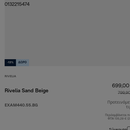
-13%
ΔΩΡΟ
RIVELIA
699,00
Rivelia Sand Beige
799,9
Προτεινόμ
EXAM440.55.BG
τ
Περιλαμβάνεται π
ΦΠΑ 135,29 € (