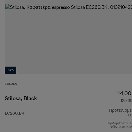
-12%
STILOSA
114,00
Stilosa, Black
129,9
Προτεινόμ
EC260.BK
τ
Περιλαμβάνεται π
ΦΠΑ 22,06 € (