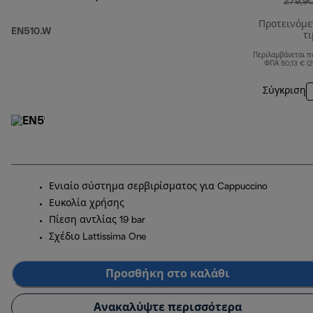
279,9
Προτεινόμ
EN510.W
τ
Περιλαμβάνεται π
ΦΠΑ 50,13 € (
Σύγκριση
Ενιαίο σύστημα σερβιρίσματος για Cappuccino
Ευκολία χρήσης
Πίεση αντλίας 19 bar
Σχέδιο Lattissima One
Προσθήκη στο καλάθι
Ανακαλύψτε περισσότερα