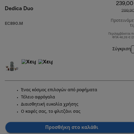
239,00
Dedica Duo
299,9
Προτεινόμ
EC890.M
τ
Περιλαμβάνεται π
ΦΠΑ 46,26 € (
Σύγκριση
Ένας κόσμος επιλογών από ροφήματα
Τέλειο αφρόγαλα
Διαισθητική ευκολία χρήσης
Ο καφές σας, το φλιτζάνι σας
Προσθήκη στο καλάθι