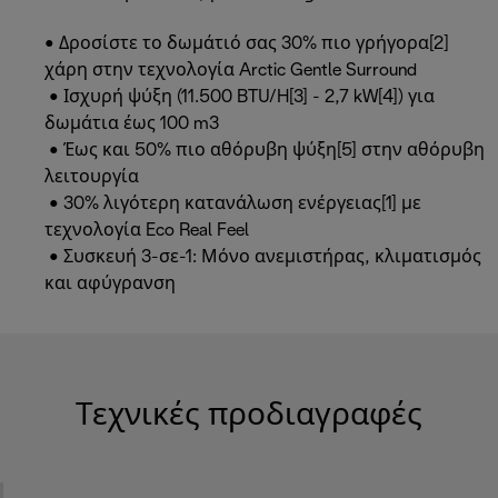
• Δροσίστε το δωμάτιό σας 30% πιο γρήγορα[2]
χάρη στην τεχνολογία Arctic Gentle Surround
• Ισχυρή ψύξη (11.500 BTU/H[3] - 2,7 kW[4]) για
δωμάτια έως 100 m3
• Έως και 50% πιο αθόρυβη ψύξη[5] στην αθόρυβη
λειτουργία
• 30% λιγότερη κατανάλωση ενέργειας[1] με
τεχνολογία Eco Real Feel
• Συσκευή 3-σε-1: Μόνο ανεμιστήρας, κλιματισμός
και αφύγρανση
Τεχνικές προδιαγραφές