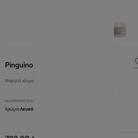
Pinguino GentleJet
Φορητά κλιματιστικά
PACAP98GENTLEJET
Χρώμα
:
Λευκό