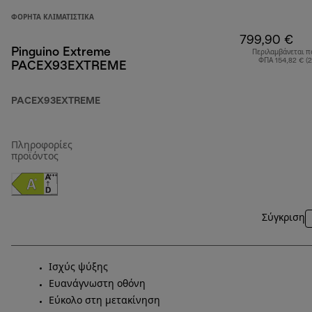
ΦΟΡΗΤΆ ΚΛΙΜΑΤΙΣΤΙΚΆ
799,90 €
Pinguino Extreme
Περιλαμβάνεται π
ΦΠΑ 154,82 € (
PACEX93EXTREME
PACEX93EXTREME
Πληροφορίες
προϊόντος
Σύγκριση
Ισχύς ψύξης
Ευανάγνωστη οθόνη
Εύκολο στη μετακίνηση