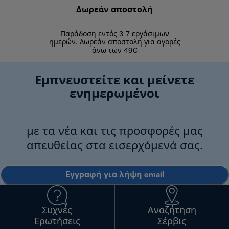
Δωρεάν αποστολή
Δωρε
Παράδοση εντός 3-7 εργάσιμων
Επιστροφές 
ημερών. Δωρεάν αποστολή για αγορές
άνω των 49€
Εμπνευστείτε και μείνετε
ενημερωμένοι
με τα νέα και τις προσφορές μας
απευθείας στα εισερχόμενά σας.
Εγγραφή για λήψη email
Συχνές
Αναζήτηση
Ερωτήσεις
Σέρβις