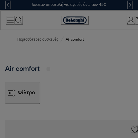
Skip
Δωρεάν αποστολή για αγορές άνω των 49€
to
Content
Accessibility
Statement
Περισσότερες συσκευές
Air comfort
Air comfort
Φίλτρο