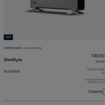
-21%
ΘΕΡΜΟΠΟΜΠΟΊ - CONVECTORS
130,50
SlimStyle
164,9
Προτεινόμ
HCX9120E
τ
Περιλαμβάνεται π
ΦΠΑ 25,26 € (
Σύγκριση