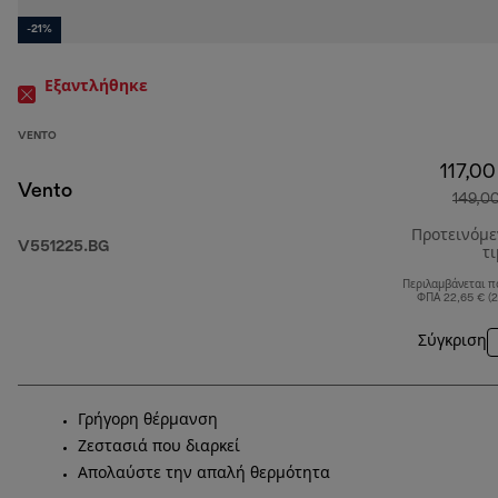
-21%
Εξαντλήθηκε
VENTO
117,00
Vento
149,0
Προτεινόμ
V551225.BG
τ
Περιλαμβάνεται π
ΦΠΑ 22,65 € (
Σύγκριση
Γρήγορη θέρμανση
Ζεστασιά που διαρκεί
Απολαύστε την απαλή θερμότητα