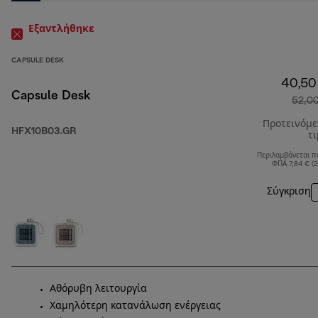
Εξαντλήθηκε
CAPSULE DESK
40,50
Capsule Desk
52,0
Προτεινόμ
HFX10B03.GR
τ
Περιλαμβάνεται π
ΦΠΑ 7,84 € (
Σύγκριση
Αθόρυβη λειτουργία
Χαμηλότερη κατανάλωση ενέργειας