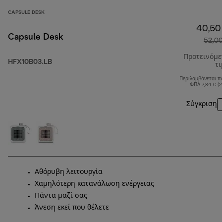
CAPSULE DESK
40,50
Capsule Desk
52,0
Προτεινόμ
HFX10B03.LB
τ
Περιλαμβάνεται π
ΦΠΑ 7,84 € (
Σύγκριση
Αθόρυβη λειτουργία
Χαμηλότερη κατανάλωση ενέργειας
Πάντα μαζί σας
Άνεση εκεί που θέλετε