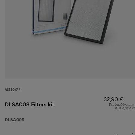
ΑΞΕΣΟΥΆΡ
32,90 €
DLSA008 Filters kit
Περιλαμβάνεται π
ΦΠΑ 6,37 € (
DLSA008