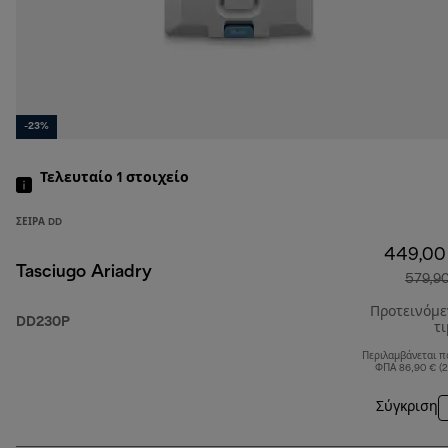
-23%
Τελευταίο 1
στοιχείο
ΣΕΙΡΆ DD
449,00
Tasciugo Ariadry
579,9
Προτεινόμ
DD230P
τ
Περιλαμβάνεται π
ΦΠΑ 86,90 € (
Σύγκριση