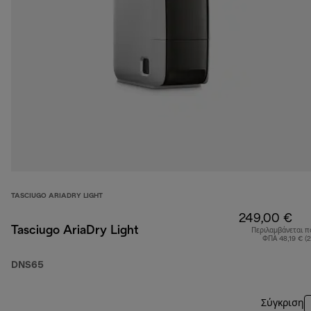
TASCIUGO ARIADRY LIGHT
249,00 €
Tasciugo AriaDry Light
Περιλαμβάνεται π
ΦΠΑ 48,19 € (
DNS65
Σύγκριση