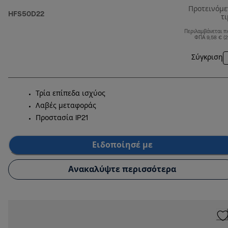
Προτεινόμ
HFS50D22
τ
Περιλαμβάνεται π
ΦΠΑ 9,58 € (
Σύγκριση
Τρία επίπεδα ισχύος
Λαβές μεταφοράς
Προστασία IP21
Ειδοποίησέ με
Ανακαλύψτε περισσότερα