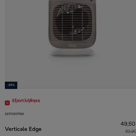
-23%
Εξαντλήθηκε
ΑΕΡΌΘΕΡΜΑ
49,50
Verticale Edge
63,9