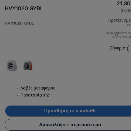
24,30
HVY1020 GYBL
37,0
Προτεινόμ
HVY1020 GYBL
τ
Περιλαμβάνεται π
ΦΠΑ 4,70 € (
Σύγκριση
Λαβές μεταφοράς
Προστασία IP21
Προσθήκη στο καλάθι
Ανακαλύψτε περισσότερα