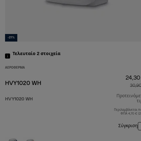
-21%
Τελευταίο 2
στοιχεία
ΑΕΡΌΘΕΡΜΑ
24,30
HVY1020 WH
30,9
Προτεινόμ
HVY1020 WH
τ
Περιλαμβάνεται π
ΦΠΑ 4,70 € (
Σύγκριση