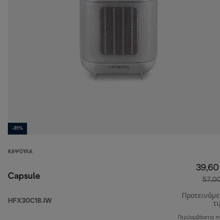
-31%
ΚΆΨΟΥΛΑ
39,60
Capsule
57,0
Προτεινόμ
HFX30C18.IW
τ
Περιλαμβάνεται π