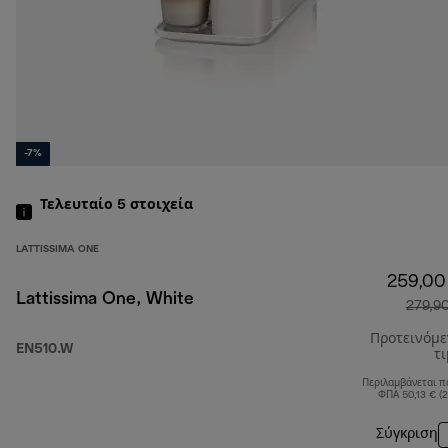
-7%
Τελευταίο 5
στοιχεία
LATTISSIMA ONE
259,00
Lattissima One, White
279,9
Προτεινόμ
EN510.W
τ
Περιλαμβάνεται π
ΦΠΑ 50,13 € (
Σύγκριση