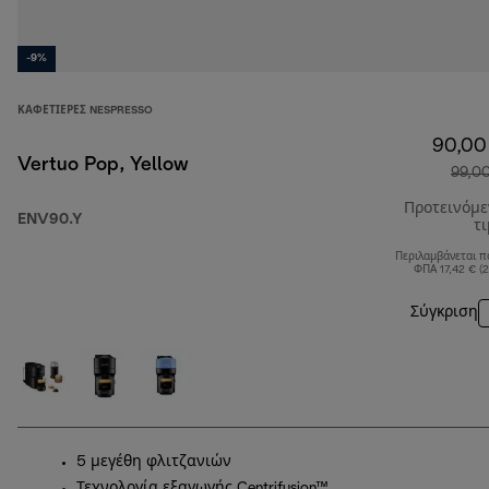
-9%
ΚΑΦΕΤΙΈΡΕΣ NESPRESSO
90,00
Vertuo Pop, Yellow
99,0
Προτεινόμ
ENV90.Y
τ
Περιλαμβάνεται π
ΦΠΑ 17,42 € (
Σύγκριση
5 μεγέθη φλιτζανιών
Τεχνολογία εξαγωγής Centrifusion™