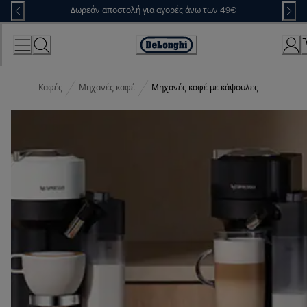
Skip
Δωρεάν αποστολή για αγορές άνω των 49€
to
Content
Accessibility
Statement
Καφές
Μηχανές καφέ
Μηχανές καφέ με κάψουλες