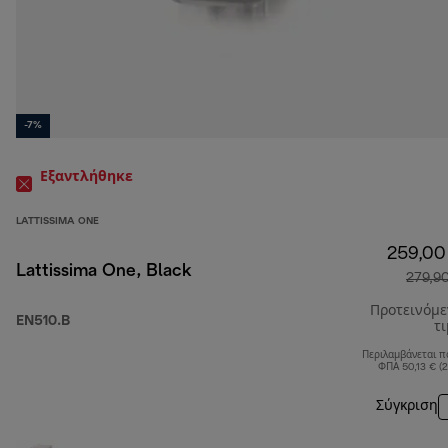
-7%
Εξαντλήθηκε
LATTISSIMA ONE
259,00
Lattissima One, Black
279,9
Προτεινόμ
EN510.B
τ
Περιλαμβάνεται π
ΦΠΑ 50,13 € (
Σύγκριση