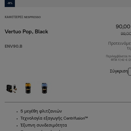
-9%
ΚΑΦΕΤΙΈΡΕΣ NESPRESSO
90,00
Vertuo Pop, Black
99,0
Προτεινόμ
ENV90.B
τ
Περιλαμβάνεται π
ΦΠΑ 17,42 € (
Σύγκριση
5 μεγέθη φλιτζανιών
Τεχνολογία εξαγωγής Centrifusion™
Έξυπνη συνδεσιμότητα