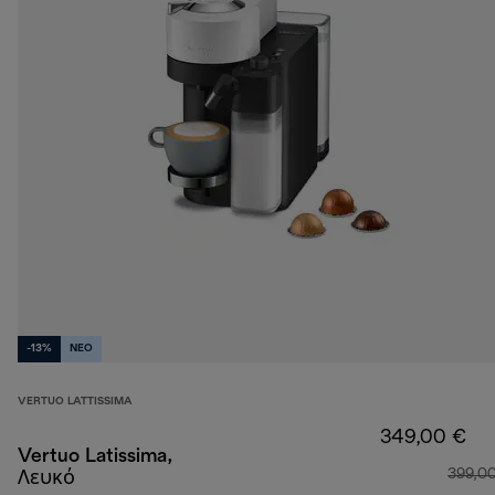
-13%
NEO
VERTUO LATTISSIMA
349,00 €
Vertuo Latissima,
399,0
Λευκό