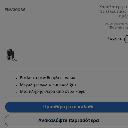
Χαμηλότερη τ
ENV300.W
τις τελευταίες
ημέ
Περιλαμβάνεται π
ΦΠΑ 67,55 € (
Σύγκριση
Ευέλικτα μεγέθη φλιτζανιών
Μεγάλη ευκολία και ευελιξία
Μια πλήρης σειρά από στυλ καφέ
Προσθήκη στο καλάθι
Ανακαλύψτε περισσότερα