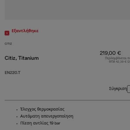
Εξαντλήθηκε
CITIZ
219,00 €
Citiz, Titanium
Περιλαμβάνεται π
ΦΠΑ 42,39 € (
EN220.T
Σύγκριση
Έλεγχος θερμοκρασίας
Αυτόματη απενεργοποίηση
Πίεση αντλίας 19 bar