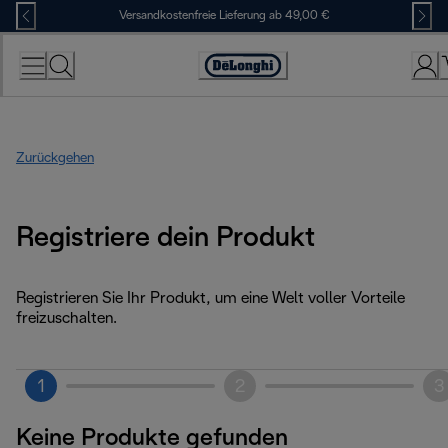
Skip
Versandkostenfreie Lieferung ab 49,00 €
to
Content
Erklärung
zur
Zugänglichkeit
Zurückgehen
Registriere dein Produkt
Registrieren Sie Ihr Produkt, um eine Welt voller Vorteile
freizuschalten.
1
2
3
Keine Produkte gefunden