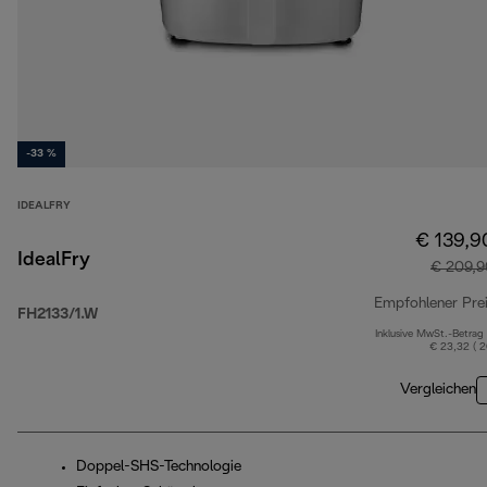
-33 %
IDEALFRY
€ 139,9
IdealFry
€ 209,9
Empfohlener Pre
FH2133/1.W
Inklusive MwSt.-Betrag
€ 23,32 ( 
Vergleichen
Doppel-SHS-Technologie