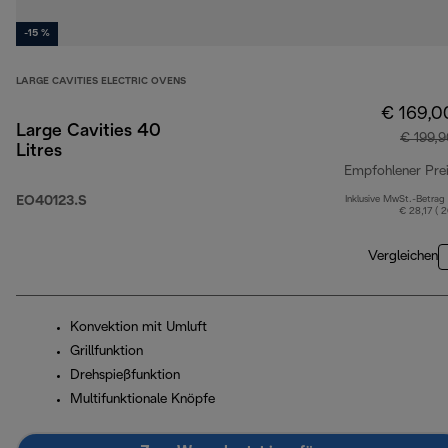
-15 %
LARGE CAVITIES ELECTRIC OVENS
€ 169,0
Large Cavities 40
€ 199,
Litres
Empfohlener Pre
EO40123.S
Inklusive MwSt.-Betrag
€ 28,17 ( 
Vergleichen
Konvektion mit Umluft
Grillfunktion
Drehspießfunktion
Multifunktionale Knöpfe