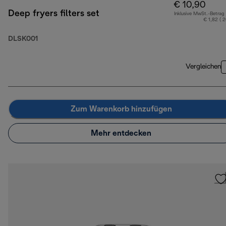
€ 10,90
Deep fryers filters set
Inklusive MwSt.-Betrag
€ 1,82 ( 
DLSK001
Vergleichen
Zum Warenkorb hinzufügen
Mehr entdecken