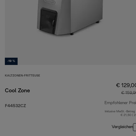
-19 %
KALTZONEN-FRITTEUSE
€ 129,0
Cool Zone
€ 159,9
Empfohlener Pre
F44532CZ
Inklusive MwSt.-Betrag
€ 21,50 ( 
Vergleichen