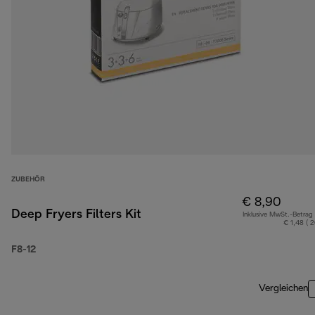
ZUBEHÖR
€ 8,90
Deep Fryers Filters Kit
Inklusive MwSt.-Betrag
€ 1,48 ( 
F8-12
Vergleichen