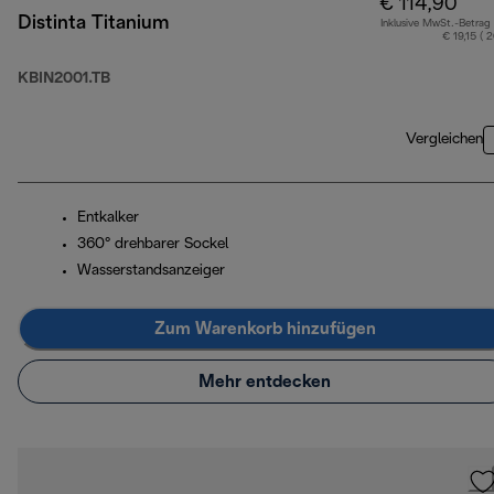
€ 114,90
Distinta Titanium
Inklusive MwSt.-Betrag
€ 19,15 ( 
KBIN2001.TB
Vergleichen
Entkalker
360° drehbarer Sockel
Wasserstandsanzeiger
Zum Warenkorb hinzufügen
Mehr entdecken