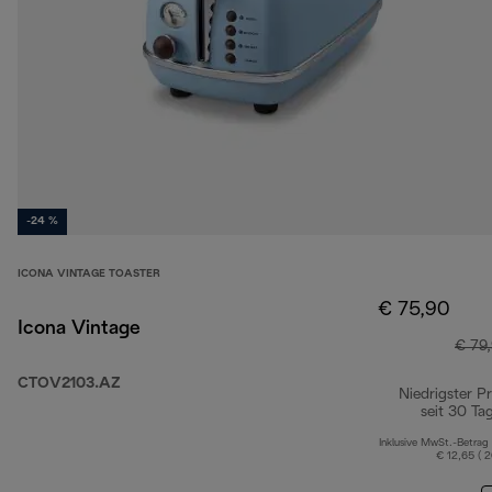
-24 %
ICONA VINTAGE TOASTER
€ 75,90
Icona Vintage
€ 79
CTOV2103.AZ
Niedrigster Pr
seit 30 Ta
Inklusive MwSt.-Betrag
€ 12,65 ( 