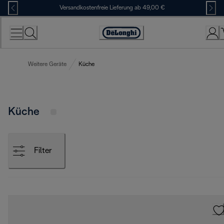
Skip
Versandkostenfreie Lieferung ab 49,00 €
to
Content
Erklärung
zur
Zugänglichkeit
Weitere Geräte
Küche
Küche
Filter