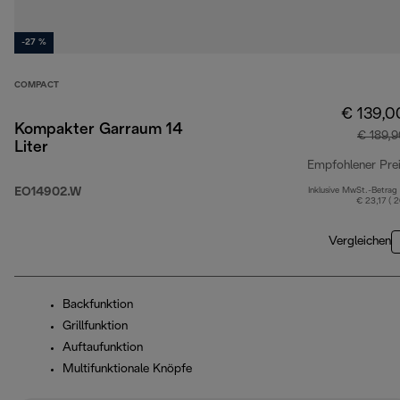
-27 %
COMPACT
€ 139,0
Kompakter Garraum 14
€ 189,
Liter
Empfohlener Pre
EO14902.W
Inklusive MwSt.-Betrag
€ 23,17 ( 
Vergleichen
Backfunktion
Grillfunktion
Auftaufunktion
Multifunktionale Knöpfe