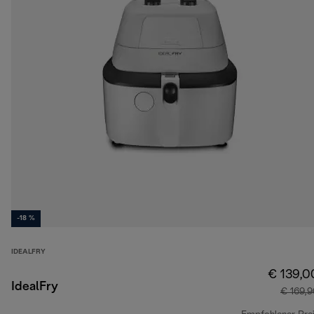
-18 %
IDEALFRY
€ 139,0
IdealFry
€ 169,