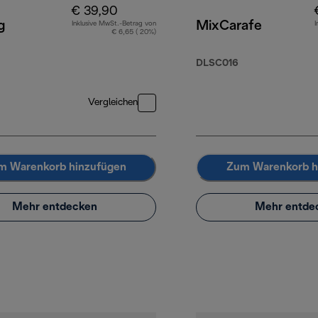
€ 39,90
g
MixCarafe
Inklusive MwSt.-Betrag von
I
€ 6,65 ( 20%)
DLSC016
Vergleichen
m Warenkorb hinzufügen
Zum Warenkorb h
Mehr entdecken
Mehr entde