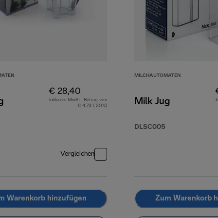
MATEN
MILCHAUTOMATEN
€ 28,40
g
Milk Jug
Inklusive MwSt.-Betrag von
I
€ 4,73 ( 20%)
DLSC005
Vergleichen
m Warenkorb hinzufügen
Zum Warenkorb h