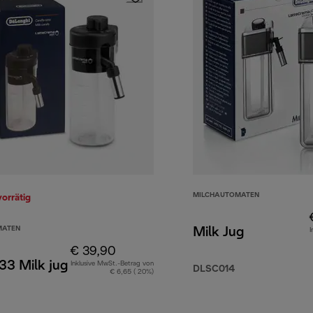
MILCHAUTOMATEN
vorrätig
MATEN
Milk Jug
I
€ 39,90
3 Milk jug
Inklusive MwSt.-Betrag von
DLSC014
€ 6,65 ( 20%)