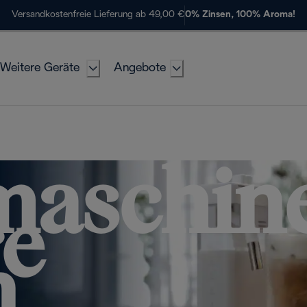
Versandkostenfreie Lieferung ab 49,00 €
0% Zinsen, 100% Aroma!
Weitere Geräte
Angebote
maschine
e
n