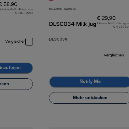
€ 58,90
MILCHAUTOMATEN
nklusive MwSt.-Betrag von
€ 9,82 ( 20%)
€ 29,90
DLSC034 Milk jug
Inklusive MwSt.-Betrag v
€ 4,98 ( 20
DLSC034
Vergleichen
Vergleichen
inzufügen
Notify Me
cken
Mehr entdecken