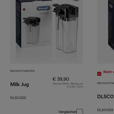
MILCHAUTOMATEN
Nicht 
€ 39,90
MILCHAUTO
Milk Jug
Inklusive MwSt.-Betrag von
€ 6,65 ( 20%)
DLSC03
DLSC022
DLSC033
Vergleichen