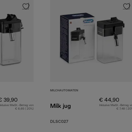
MILCHAUTOMATEN
€ 39,90
€ 44,90
Milk jug
nklusive MwSt.-Betrag von
Inklusive MwSt.-Betrag v
€ 6,65 ( 20%)
€ 7,48 ( 20
DLSC027