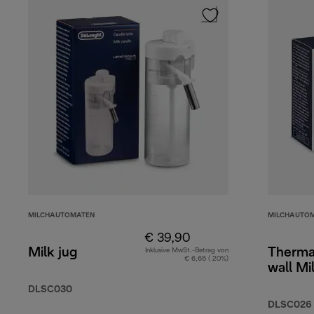
MILCHAUTOMATEN
MILCHAUTO
€ 39,90
Milk jug
Therma
Inklusive MwSt.-Betrag von
€ 6,65 ( 20%)
wall Mi
DLSC030
DLSC026