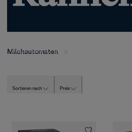
Genießen Sie die Freiheit mehrerer Karaffen – p
Abwechslung lieben. Bewahren Sie Milch oder p
Kühlschrank auf und greifen Sie jederzeit zu.
Milchautomaten
Sortieren nach
Preis