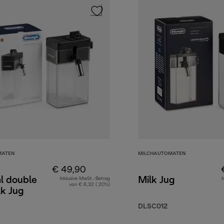
MATEN
MILCHAUTOMATEN
€ 49,90
l double
Milk Jug
Inklusive MwSt.-Betrag
I
von € 8,32 ( 20%)
lk Jug
DLSC012