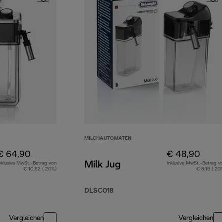
MILCHAUTOMATEN
€ 64,90
€ 48,90
Milk Jug
nklusive MwSt.-Betrag von
Inklusive MwSt.-Betrag v
€ 10,82 ( 20%)
€ 8,15 ( 20
DLSC018
Vergleichen
Vergleichen