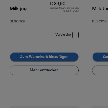
€ 39,90
Milk jug
Milk Ju
Inklusive MwSt.-Betrag von
€ 6,65 ( 20%)
DLSC029
DLSC010
Vergleichen
Zum Warenkorb hinzufügen
Zu
Mehr entdecken