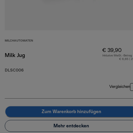
MILCHAUTOMATEN
€ 39,90
Milk Jug
Inklusive MwSt.-Betrag
€ 6,65 ( 
DLSC006
Vergleichen
Zum Warenkorb hinzufügen
Mehr entdecken