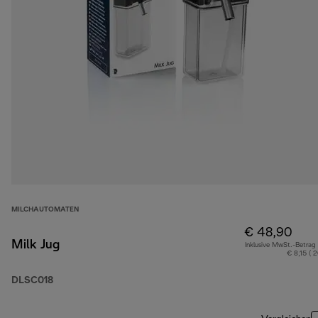
MILCHAUTOMATEN
€ 48,90
Milk Jug
Inklusive MwSt.-Betrag
€ 8,15 ( 
DLSC018