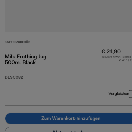
KAFFEEZUBEHÖR
€ 24,90
Milk Frothing Jug
Inklusive MwSt.-Betrag
€ 4,15 ( 
500ml Black
DLSC082
Vergleichen
Zum Warenkorb hinzufügen