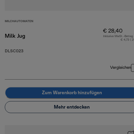
MILCHAUTOMATEN
€ 28,40
Milk Jug
Inklusive MwSt.-Betrag
€ 4,73 ( 
DLSC023
Vergleichen
Zum Warenkorb hinzufügen
Mehr entdecken