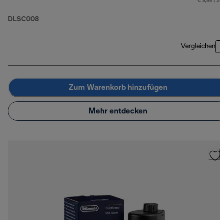
€ 9,98 ( 
DLSC008
Vergleichen
Zum Warenkorb hinzufügen
Mehr entdecken