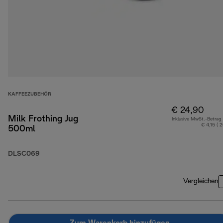
KAFFEEZUBEHÖR
€ 24,90
Milk Frothing Jug
Inklusive MwSt.-Betrag
€ 4,15 ( 
500ml
DLSC069
Vergleichen