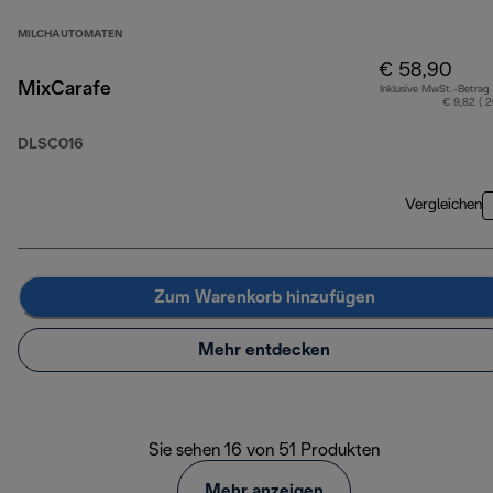
MILCHAUTOMATEN
€ 58,90
MixCarafe
Inklusive MwSt.-Betrag
€ 9,82 ( 
DLSC016
Vergleichen
Zum Warenkorb hinzufügen
Mehr entdecken
Sie sehen 16 von 51 Produkten
Mehr anzeigen