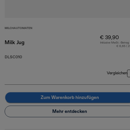
MILCHAUTOMATEN
€ 39,90
Milk Jug
Inklusive MwSt.-Betrag
€ 6,65 ( 
DLSC010
Vergleichen
Zum Warenkorb hinzufügen
Mehr entdecken