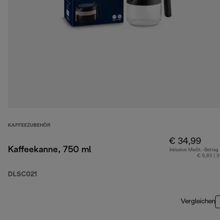
KAFFEEZUBEHÖR
€ 34,99
Kaffeekanne, 750 ml
Inklusive MwSt.-Betrag
€ 5,83 ( 
DLSC021
Vergleichen