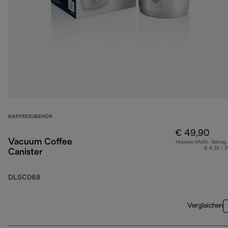
KAFFEEZUBEHÖR
€ 49,90
Vacuum Coffee
Inklusive MwSt.-Betrag
€ 8,32 ( 
Canister
DLSC068
Vergleichen