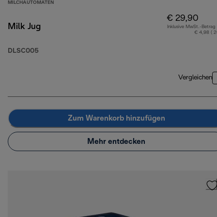
MILCHAUTOMATEN
€ 29,90
Milk Jug
Inklusive MwSt.-Betrag
€ 4,98 ( 
DLSC005
Vergleichen
Zum Warenkorb hinzufügen
Mehr entdecken