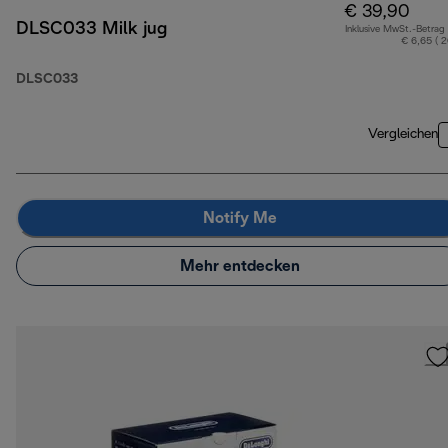
€ 39,90
DLSC033 Milk jug
Inklusive MwSt.-Betrag
€ 6,65 ( 
DLSC033
Vergleichen
Notify Me
Mehr entdecken