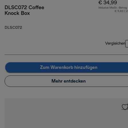
€ 34,99
DLSC072 Coffee
Inklusive MwSt.-Betrag
€ 5,83 ( 
Knock Box
DLSC072
Vergleichen
Zum Warenkorb hinzufügen
Mehr entdecken