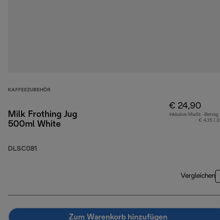
KAFFEEZUBEHÖR
€ 24,90
Milk Frothing Jug
Inklusive MwSt.-Betrag
€ 4,15 ( 
500ml White
DLSC081
Vergleichen
Zum Warenkorb hinzufügen