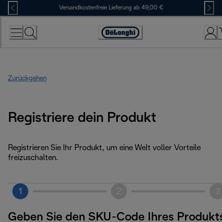
Skip
Versandkostenfreie Lieferung ab 49,00 €
to
Content
Erklärung
zur
Zugänglichkeit
Zurückgehen
Registriere dein Produkt
Registrieren Sie Ihr Produkt, um eine Welt voller Vorteile
freizuschalten.
1
2
3
Geben Sie den SKU-Code Ihres Produkt