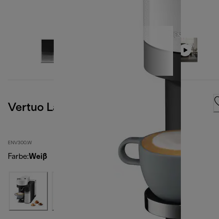
Vertuo Lattissima, White
ENV300.W
Farbe
:
Weiß