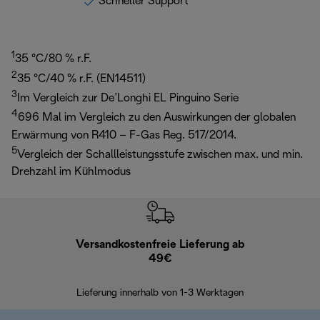
Schneller Support
1
35 °C/80 % r.F.
2
35 °C/40 % r.F. (EN14511)
3
Im Vergleich zur De’Longhi EL Pinguino Serie
4
696 Mal im Vergleich zu den Auswirkungen der globalen
Erwärmung von R410 – F-Gas Reg. 517/2014.
5
Vergleich der Schallleistungsstufe zwischen max. und min.
Drehzahl im Kühlmodus
Versandkostenfreie Lieferung ab
Kostenl
49€
30 Ta
Lieferung innerhalb von 1-3 Werktagen