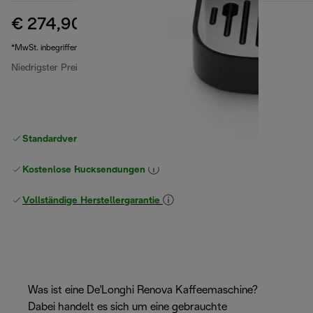
€ 274,90
Originalpreis € 449,90
€ 449,90
(-39 %)
*MwSt. inbegriffen
Niedrigster Preis seit 30 Tagen
€ 274,90
Standardversand kostenlos
ab 49 €
Kostenlose Rücksendungen
Vollständige Herstellergarantie
Was ist eine De'Longhi Renova Kaffeemaschine?
Dabei handelt es sich um eine gebrauchte