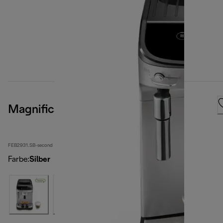
Magnifica Evo
FEB2931.SB-second
Farbe
:
Silber