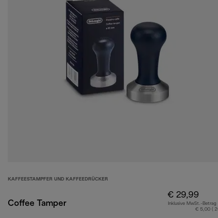
KAFFEESTAMPFER UND KAFFEEDRÜCKER
€ 29,99
Coffee Tamper
Inklusive MwSt.-Betrag
€ 5,00 ( 