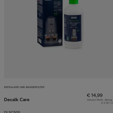
ENTKALKER UND WASSERFILTER
€ 14,99
Decalk Care
Inklusive MwSt.-Betrag
€ 2,50 ( 
DLSC500