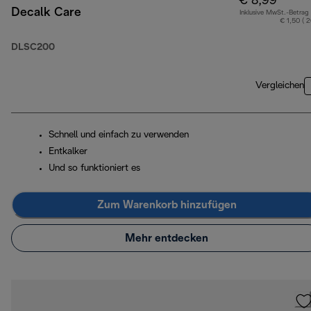
€ 8,99
Decalk Care
Inklusive MwSt.-Betrag
€ 1,50 ( 
DLSC200
Vergleichen
Schnell und einfach zu verwenden
Entkalker
Und so funktioniert es
Zum Warenkorb hinzufügen
Mehr entdecken