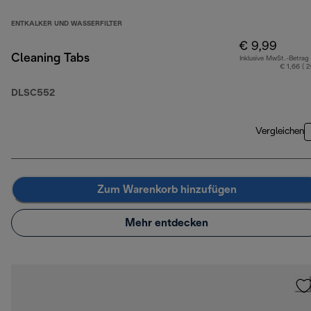
ENTKALKER UND WASSERFILTER
€ 9,99
Cleaning Tabs
Inklusive MwSt.-Betrag
€ 1,66 ( 
DLSC552
Vergleichen
Zum Warenkorb hinzufügen
Mehr entdecken