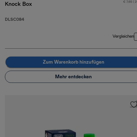
€ 7,65 ( 
Knock Box
DLSC084
Vergleichen
Zum Warenkorb hinzufügen
Mehr entdecken