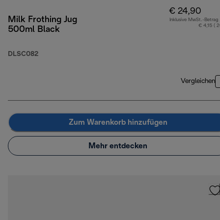
€ 24,90
Milk Frothing Jug
Inklusive MwSt.-Betrag
€ 4,15 ( 
500ml Black
DLSC082
Vergleichen
Zum Warenkorb hinzufügen
Mehr entdecken