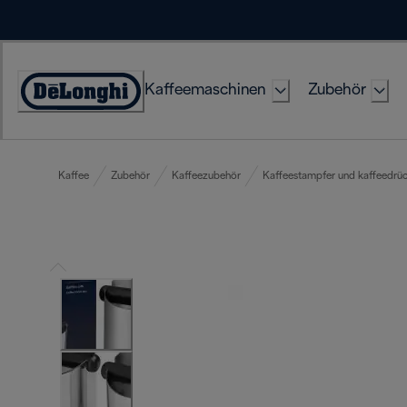
Skip
to
Content
Kaffeemaschinen
Zubehör
Erklärung
zur
Zugänglichkeit
Kaffee
Zubehör
Kaffeezubehör
Kaffeestampfer und kaffeedrü