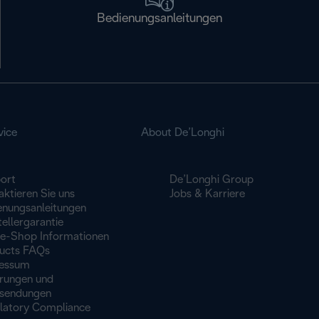
Bedienungsanleitungen
vice
About De’Longhi
ort
De’Longhi Group
ktieren Sie uns
Jobs & Karriere
enungsanleitungen
ellergarantie
ne-Shop Informationen
ucts FAQs
essum
erungen und
sendungen
latory Compliance