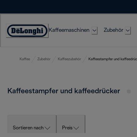
Skip
to
Content
Kaffeemaschinen
Zubehör
Erklärung
zur
Zugänglichkeit
Kaffee
Zubehör
Kaffeezubehör
Kaffeestampfer und kaffeedrü
Kaffeestampfer und kaffeedrücker
Sortieren nach
Preis