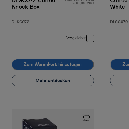
DLSC072 Coffee
Coffee
von € 5,83 ( 20%)
Knock Box
White
DLSC072
DLSC079
Vergleichen
Zum Warenkorb hinzufügen
Zu
Mehr entdecken