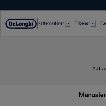
Skip
to
Content
Kaffemaskiner
Tilbehør
Fle
Accessibility
Statement
Alt hva
Manualer