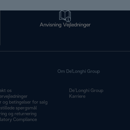
Anvisning Vejledninger
Om De'Longhi Group
akt os
De’Longhi Group
ervejledninger
Karriere
r og betingelser for salg
stillede spørgsmål
ing og returnering
latory Compliance