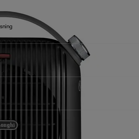
sning
ion