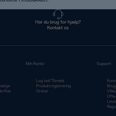
irekte i indbakken.
Har du brug for hjælp?
Kontakt os
Min Konto
Support
Log ind/Tilmeld
Kont
vælge
Produktregistrering
Brug
rifter
Ordrer
Vilkå
Ofte 
Lever
Regu