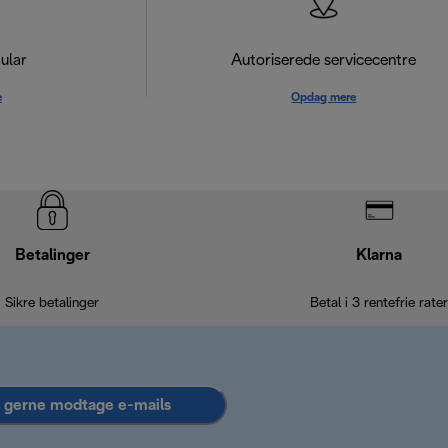
ular
Autoriserede servicecentre
e
Opdag mere
Betalinger
Klarna
Sikre betalinger
Betal i 3 rentefrie rater
l gerne modtage e-mails