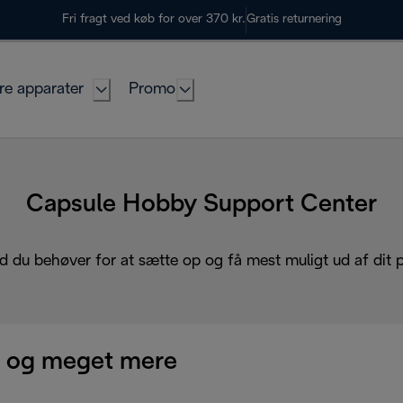
Fri fragt ved køb for over 370 kr.
Gratis returnering
re apparater
Promo
Capsule Hobby Support Center
d du behøver for at sætte op og få mest muligt ud af dit 
 og meget mere