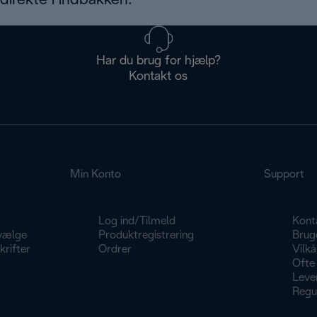
irekte i indbakken.
Har du brug for hjælp?
Kontakt os
Min Konto
Support
Log ind/Tilmeld
Kont
vælge
Produktregistrering
Brug
rifter
Ordrer
Vilkå
Ofte 
Lever
Regu