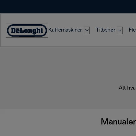
Skip
to
Content
Kaffemaskiner
Tilbehør
Fle
Accessibility
Statement
Alt hva
Manualer