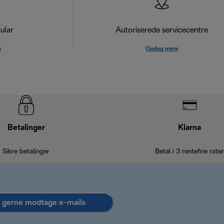
ular
Autoriserede servicecentre
e
Opdag mere
Betalinger
Klarna
Sikre betalinger
Betal i 3 rentefrie rater
l gerne modtage e-mails