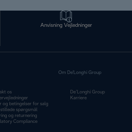
Anvisning Vejledninger
Om De'Longhi Group
akt os
De’Longhi Group
ervejledninger
Karriere
r og betingelser for salg
stillede spørgsmål
ing og returnering
latory Compliance