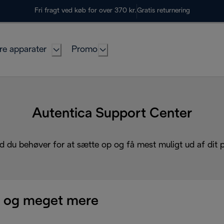
Fri fragt ved køb for over 370 kr.
Gratis returnering
re apparater
Promo
Autentica Support Center
d du behøver for at sætte op og få mest muligt ud af dit 
 og meget mere