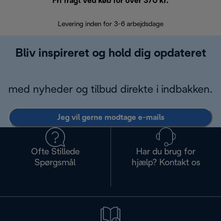
Fri fragt ved køb for over 370 kr.
R
Levering inden for 3-6 arbejdsdage
Problemfri re
Bliv inspireret og hold dig opdateret
med nyheder og tilbud direkte i indbakken.
Jeg vil gerne modtage e-mails
Ofte Stillede
Har du brug for
Spørgsmål
hjælp? Kontakt os