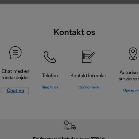
Kontakt os
Chat med en
Autorise
Telefon
Kontaktformular
medarbejder
servicece
Ring til os
Opdag mere
Chat nu
Opdag m