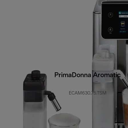
PrimaDonna Aromatic
ECAM630.75.TSM