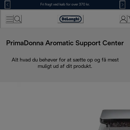
Skip
Fri fragt ved køb for over 370 kr.
to
Content
Accessibility
Statement
PrimaDonna Aromatic Support Center
Alt hvad du behøver for at sætte op og få mest
muligt ud af dit produkt.