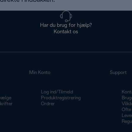
irekte i indbakken.
Har du brug for hjælp?
Kontakt os
Min Konto
Support
Log ind/Tilmeld
Kont
vælge
Produktregistrering
Brug
rifter
Ordrer
Vilkå
Ofte 
Lever
Regu