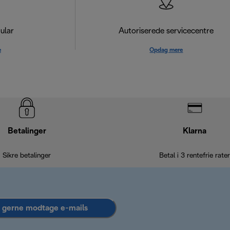
ular
Autoriserede servicecentre
e
Opdag mere
Betalinger
Klarna
Sikre betalinger
Betal i 3 rentefrie rater
l gerne modtage e-mails