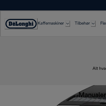
Skip
to
Content
Kaffemaskiner
Tilbehør
Fle
Accessibility
Statement
Alt hva
Manualer