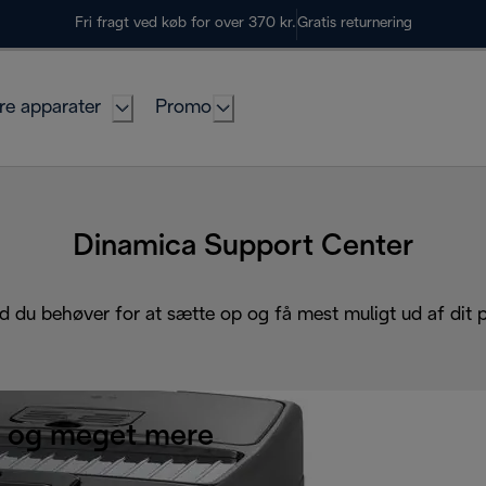
Fri fragt ved køb for over 370 kr.
Gratis returnering
re apparater
Promo
Dinamica Support Center
d du behøver for at sætte op og få mest muligt ud af dit 
 og meget mere