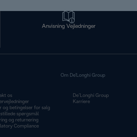
Anvisning Vejledninger
Om De'Longhi Group
akt os
De’Longhi Group
ervejledninger
Karriere
r og betingelser for salg
stillede spørgsmål
ing og returnering
latory Compliance