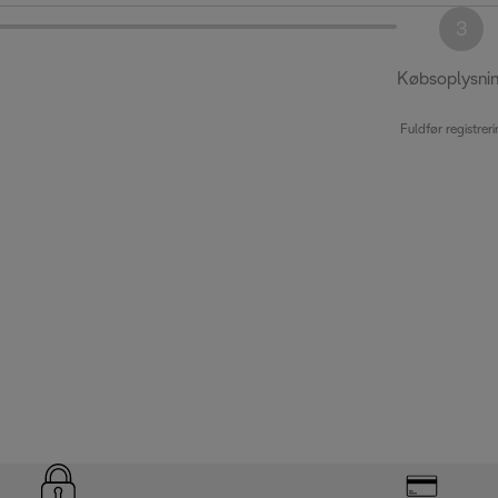
3
Købsoplysni
Fuldfør registrer