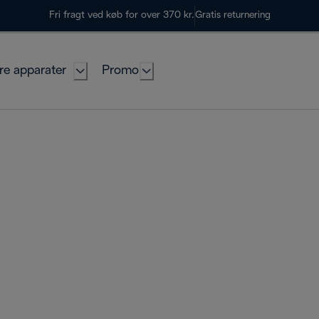
Fri fragt ved køb for over 370 kr.
Gratis returnering
re apparater
Promo