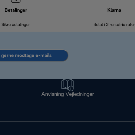
Betalinger
Klarna
Sikre betalinger
Betal i 3 rentefrie rater
l gerne modtage e-mails
Anvisning Vejledninger