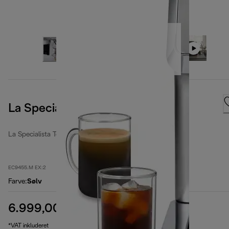
La Specialista Touch
La Specialista Touch
EC9455.M EX:2
Farve
:
Sølv
6.999,00 kr.
oprindelig pris 7.999,00 kr.
7.999,00 kr.
(-13 %)
*VAT inkluderet