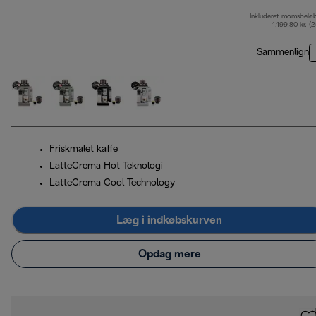
Inkluderet momsbelø
1.199,80 kr. (
Sammenlign
Friskmalet kaffe
LatteCrema Hot Teknologi
LatteCrema Cool Technology
Læg i indkøbskurven
Opdag mere