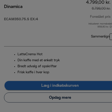
4.799,00 kr.
Dinamica
6.799,00 kr.
Foreslået pris
ECAM350.75.S EX:4
Inkluderet momsbelø
o
959,80 kr. (
Sammenlign
LatteCrema Hot
Din kaffe med et enkelt tryk
Bredt udvalg af opskrifter
Frisk kaffe i hver kop
Læg i indkøbskurven
Opdag mere