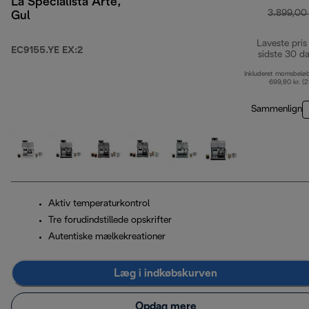
La Specialista Arte,
3.899,00 
Gul
Laveste pris
EC9155.YE EX:2
sidste 30 d
Inkluderet momsbelø
699,80 kr. (
Sammenlign
Aktiv temperaturkontrol
Tre forudindstillede opskrifter
Autentiske mælkekreationer
Læg i indkøbskurven
Opdag mere