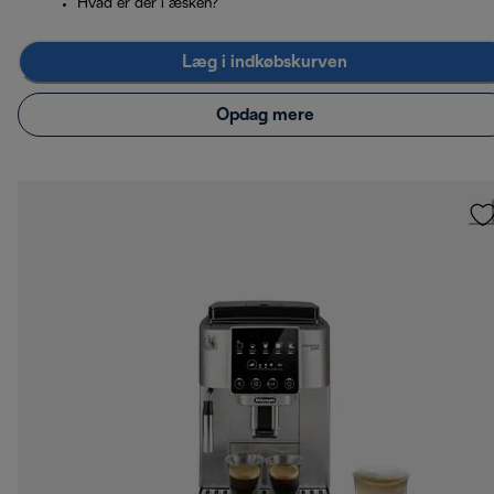
Hvad er der i æsken?
Læg i indkøbskurven
Opdag mere