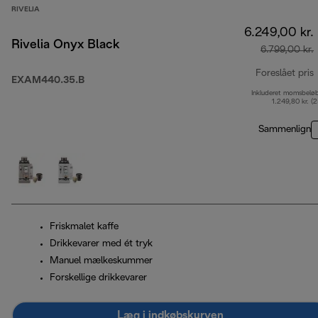
RIVELIA
6.249,00 kr.
Rivelia Onyx Black
6.799,00 kr.
Foreslået pris
EXAM440.35.B
Inkluderet momsbelø
o
1.249,80 kr. (
Sammenlign
Friskmalet kaffe
Drikkevarer med ét tryk
Manuel mælkeskummer
Forskellige drikkevarer
Læg i indkøbskurven