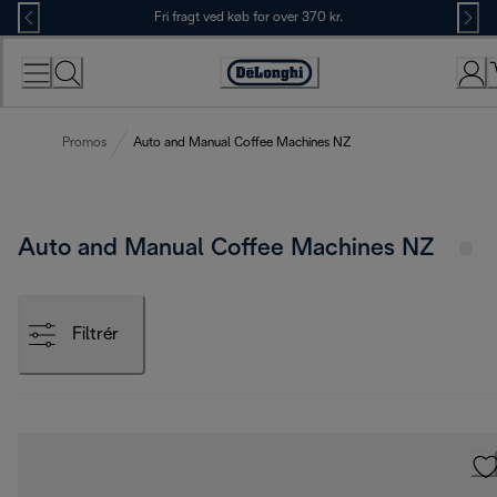
Skip
Fri fragt ved køb for over 370 kr.
to
Content
Accessibility
Statement
Promos
Auto and Manual Coffee Machines NZ
Auto and Manual Coffee Machines NZ
Filtrér