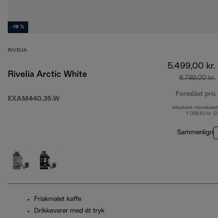
-19 %
RIVELIA
5.499,00 kr.
Rivelia Arctic White
6.799,00 kr.
Foreslået pris
EXAM440.35.W
Inkluderet momsbelø
1.099,80 kr. (
Sammenlign
Friskmalet kaffe
Drikkevarer med ét tryk