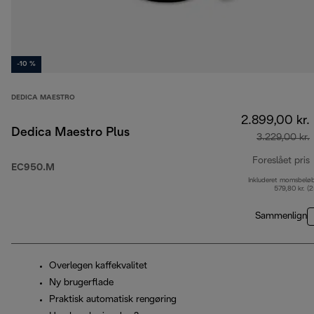
-10 %
DEDICA MAESTRO
2.899,00 kr.
Dedica Maestro Plus
3.229,00 kr.
Foreslået pris
EC950.M
Inkluderet momsbelø
o
579,80 kr. (
Sammenlign
Overlegen kaffekvalitet
Ny brugerflade
Praktisk automatisk rengøring