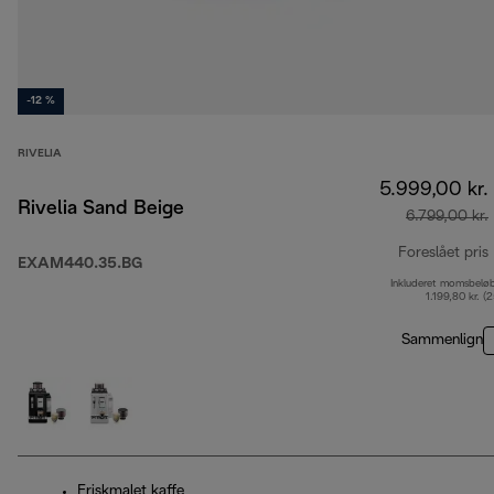
-12 %
RIVELIA
5.999,00 kr.
Rivelia Sand Beige
6.799,00 kr.
Foreslået pris
EXAM440.35.BG
Inkluderet momsbelø
1.199,80 kr. (
Sammenlign
Friskmalet kaffe