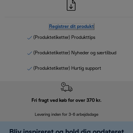
Registrer dit produkt
(Produktetiketter) Produkttips
(Produktetiketter) Nyheder og særtilbud
(Produktetiketter) Hurtig support
Fri fragt ved køb for over 370 kr.
R
Levering inden for 3-6 arbejdsdage
Problemfri re
Bliv inspireret og hold dig opdateret