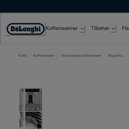
Skip
to
Content
Kaffemaskiner
Tilbehør
Fle
Accessibility
Statement
Kaffe
Kaffemaskiner
Automatiske kaffemaskiner
Magnifica