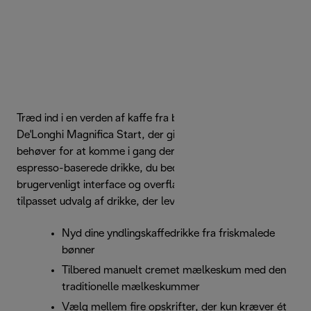
Træd ind i en verden af kaffe fra bønne til kop med
De'Longhi Magnifica Start, der giver dig alt, hvad du
behøver for at komme i gang derhjemme med de
espresso-baserede drikke, du bedst kan lide. Den har et
brugervenligt interface og overflade i sølv og sort med et
tilpasset udvalg af drikke, der leveres med et enkelt tryk.
Nyd dine yndlingskaffedrikke fra friskmalede
bønner
Tilbered manuelt cremet mælkeskum med den
traditionelle mælkeskummer
Vælg mellem fire opskrifter, der kun kræver ét