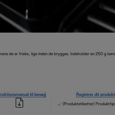
mens de er friske, lige inden de brygges. Indeholder en 250 g bøn
truktionsmanual til besøg
Registrer dit produkt
(Produktetiketter) Produkttip