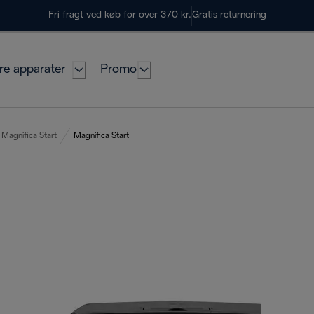
Fri fragt ved køb for over 370 kr.
Gratis returnering
re apparater
Promo
Magnifica Start
Magnifica Start