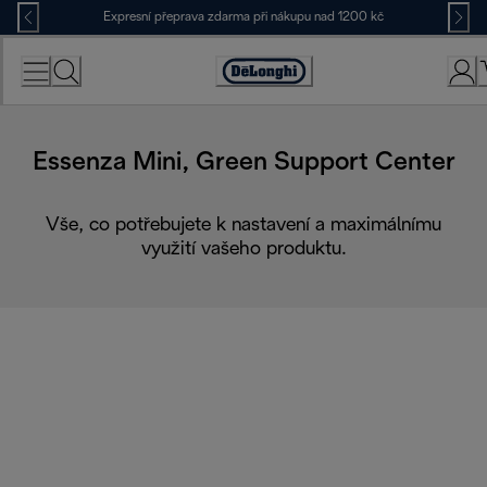
Skip
Expresní přeprava zdarma při nákupu nad 1200 kč
to
Content
Accessibility
Statement
Essenza Mini, Green Support Center
Vše, co potřebujete k nastavení a maximálnímu
využití vašeho produktu.