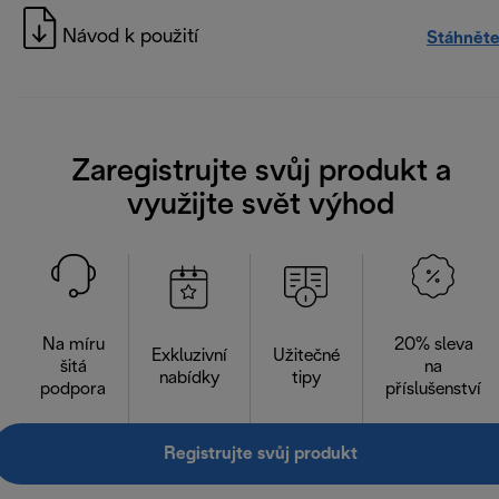
Návod k použití
Stáhněte
Zaregistrujte svůj produkt a
využijte svět výhod
Na míru
20% sleva
Exkluzivní
Užitečné
šitá
na
nabídky
tipy
podpora
příslušenství
Registrujte svůj produkt