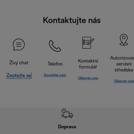
Kontaktujte nás
Autorizova
Kontaktní
Živý chat
Telefon
servisní
formulář
střediska
Zeptejte se
Zavolejte nám
Objevte více
Objevte více
Doprava
Doprava 