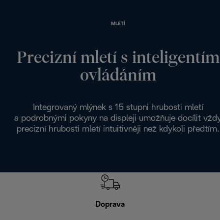
MLETÍ
Precizní mletí s inteligentím
ovládáním
Integrovaný mlýnek s 15 stupni hrubosti mletí
a podrobnými pokyny na displeji umožňuje docílit vžd
precizní hrubosti mletí intuitivněji než kdykoli předtím.
Doprava
Doprava 