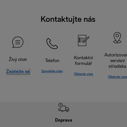
Kontaktujte nás
Autorizova
Kontaktní
Živý chat
Telefon
servisní
formulář
střediska
Zeptejte se
Zavolejte nám
Objevte více
Objevte více
Doprava
Doprava 