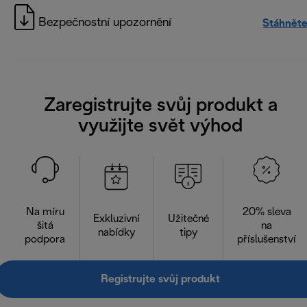
Bezpečnostní upozornění
Stáhněte
Zaregistrujte svůj produkt a
využijte svět výhod
Na míru
20% sleva
Exkluzivní
Užitečné
šitá
na
nabídky
tipy
podpora
příslušenství
Registrujte svůj produkt