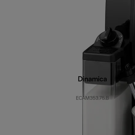
Dinamica
ECAM353.75.B