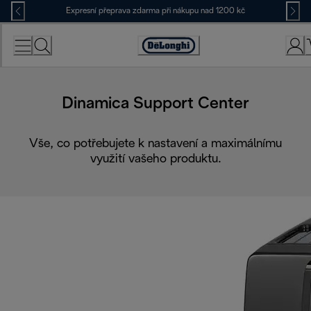
Skip
Expresní přeprava zdarma při nákupu nad 1200 kč
to
Content
Accessibility
Statement
Dinamica Support Center
Vše, co potřebujete k nastavení a maximálnímu
využití vašeho produktu.