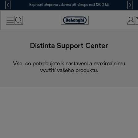
Skip
Expresní přeprava zdarma při nákupu nad 1200 kč
to
Content
Accessibility
Statement
Distinta Support Center
Vše, co potřebujete k nastavení a maximálnímu
využití vašeho produktu.