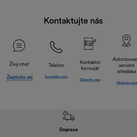
Kontaktujte nás
Autorizova
Kontaktní
Živý chat
Telefon
servisní
formulář
střediska
Zeptejte se
Zavolejte nám
Objevte více
Objevte více
Doprava
Doprava 