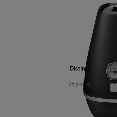
Distinta
CTI2103.BK