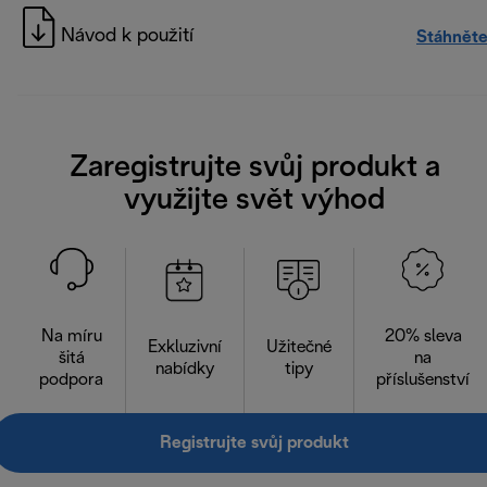
Návod k použití
Stáhněte
Zaregistrujte svůj produkt a
využijte svět výhod
Na míru
20% sleva
Exkluzivní
Užitečné
šitá
na
nabídky
tipy
podpora
příslušenství
Registrujte svůj produkt