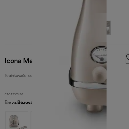
Icona Metallics
Topinkovače Icona Metallics
CTOT2103.BG
Barva
:
Béžová