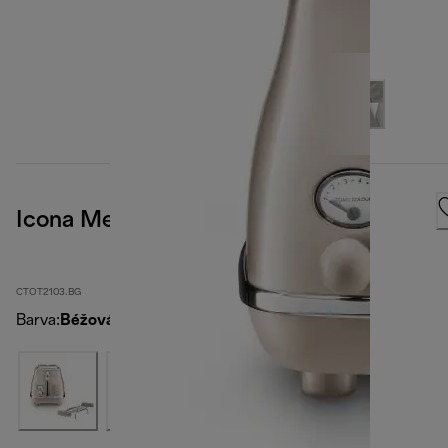
Icona Metallics
CTOT2103.BG
Barva
:
Béžová