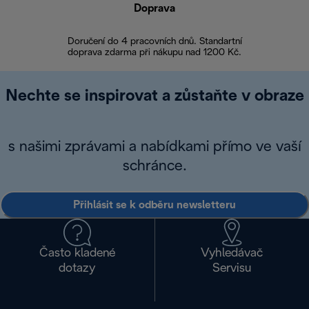
Doprava
Doprava 
Doručení do 4 pracovních dnů. Standartní
doprava zdarma při nákupu nad 1200 Kč.
Vrácení zboží 
Nechte se inspirovat a zůstaňte v obraze
s našimi zprávami a nabídkami přímo ve vaší
schránce.
Přihlásit se k odběru newsletteru
Často kladené
Vyhledávač
dotazy
Servisu