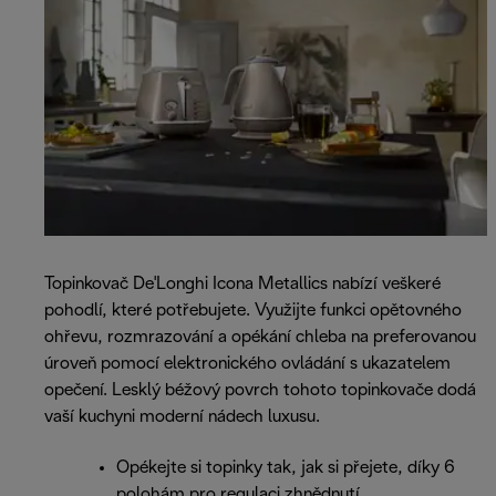
Topinkovač De'Longhi Icona Metallics nabízí veškeré
pohodlí, které potřebujete. Využijte funkci opětovného
ohřevu, rozmrazování a opékání chleba na preferovanou
úroveň pomocí elektronického ovládání s ukazatelem
opečení. Lesklý béžový povrch tohoto topinkovače dodá
vaší kuchyni moderní nádech luxusu.
Opékejte si topinky tak, jak si přejete, díky 6
polohám pro regulaci zhnědnutí.