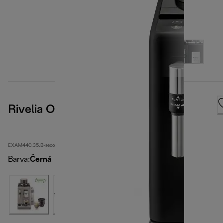
Rivelia Onyx Black
EXAM440.35.B-second
Barva
:
Černá