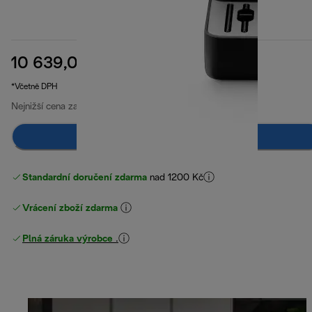
10 639,00 Kč
původní cena 15 490,00 Kč
15 490,00 Kč
(-31 %)
*Včetně DPH
Nejnižší cena za posledních 30 dní
10 639,00 Kč
Upozorni mě
Standardní doručení zdarma
nad 1200 Kč
Vrácení zboží zdarma
Plná záruka výrobce
.