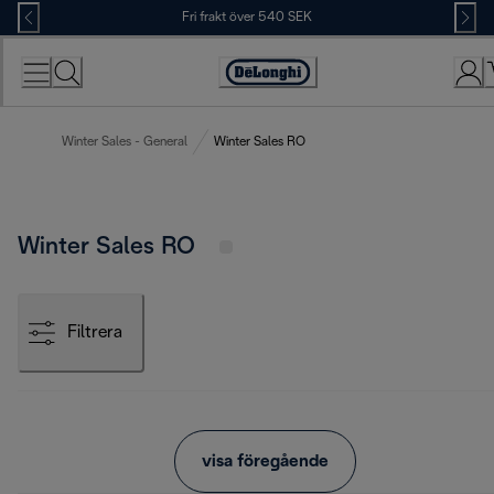
Skip
Fri frakt över 540 SEK
to
Content
Accessibility
Statement
Winter Sales - General
Winter Sales RO
Winter Sales RO
Filtrera
visa föregående