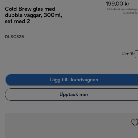
199,00 kr
Cold Brew glas med
Inkluderat momsbelop
39,80 kr (
dubbla väggar, 300ml,
set med 2
DLSC325
Jämför
Lägg till i kundvagnen
Upptäck mer