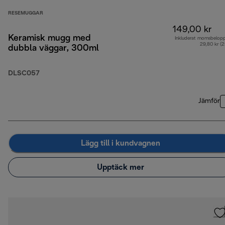
RESEMUGGAR
149,00 kr
Keramisk mugg med
Inkluderat momsbelop
29,80 kr (
dubbla väggar, 300ml
DLSC057
Jämför
Lägg till i kundvagnen
Upptäck mer