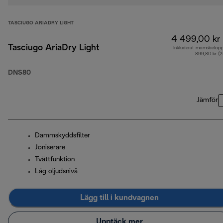
TASCIUGO ARIADRY LIGHT
4 499,00 kr
Tasciugo AriaDry Light
Inkluderat momsbelop
899,80 kr (
DNS80
Jämför
Dammskyddsfilter
Joniserare
Tvättfunktion
Låg oljudsnivå
Lägg till i kundvagnen
Upptäck mer