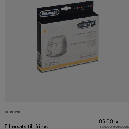
TILLBEHÖR
99,00 kr
Filtersats till fritös
Inkluderat momsbelop