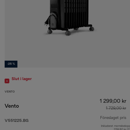
-25 %
Slut i lager
VENTO
1 299,00 kr
Vento
1 729,00 kr
Föreslaget pris
V551225.BG
Inkluderat momsbelop
ur
259,80 kr (