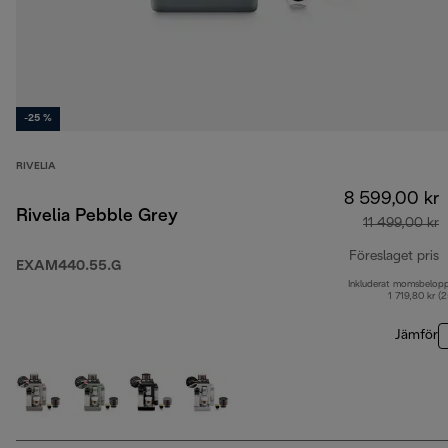
-25 %
RIVELIA
8 599,00 kr
Rivelia Pebble Grey
11 499,00 kr
Föreslaget pris
EXAM440.55.G
Inkluderat momsbelop
u
1 719,80 kr (
Jämför