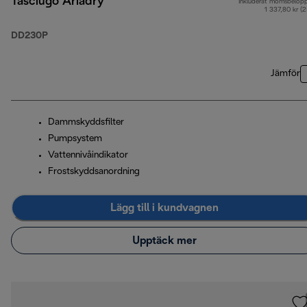
Tasciugo Ariadry
Inkluderat momsbelop
1 337,80 kr (
DD230P
Jämför
Dammskyddsfilter
Pumpsystem
Vattennivåindikator
Frostskyddsanordning
Lägg till i kundvagnen
Upptäck mer