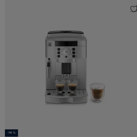
-14 %