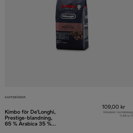
KAFFEBÖNOR
109,00 kr
Kimbo för De'Longhi,
Inkluderat momsbelop
11,68 kr (
Prestige-blandning,
65 % Arabica 35 %
Robusta, 250 g