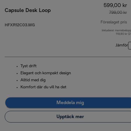
599,00 kr
Capsule Desk Loop
799,00 kr
Föreslaget pris
HFXR12C03.WG
Inkluderat momsbelop
ur
119,80 kr (
Jämför
Tyst drift
Elegant och kompakt design
Alltid med dig
Komfort där du vill ha det
Meddela mig
Upptäck mer