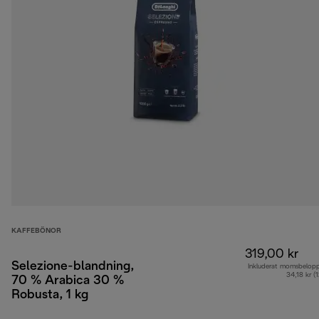
KAFFEBÖNOR
319,00 kr
Selezione-blandning,
Inkluderat momsbelop
34,18 kr (
70 % Arabica 30 %
Robusta, 1 kg