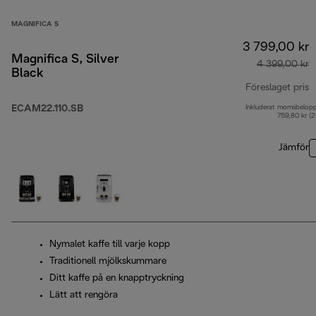
MAGNIFICA S
3 799,00 kr
Magnifica S, Silver
4 399,00 kr
Black
Föreslaget pris
ECAM22.110.SB
Inkluderat momsbelop
u
759,80 kr (
Jämför
Nymalet kaffe till varje kopp
Traditionell mjölkskummare
Ditt kaffe på en knapptryckning
Lätt att rengöra