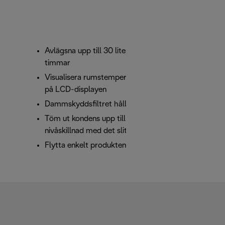
Avlägsna upp till 30 liter överflödig fukt på 24
timmar
Visualisera rumstemperatur och fuktighetsnivå
på LCD-displayen
Dammskyddsfiltret håller luften ren
Töm ut kondens upp till en 5 meter stor
nivåskillnad med det slitstarka pumpsystemet
Flytta enkelt produkten med integrerade hjul