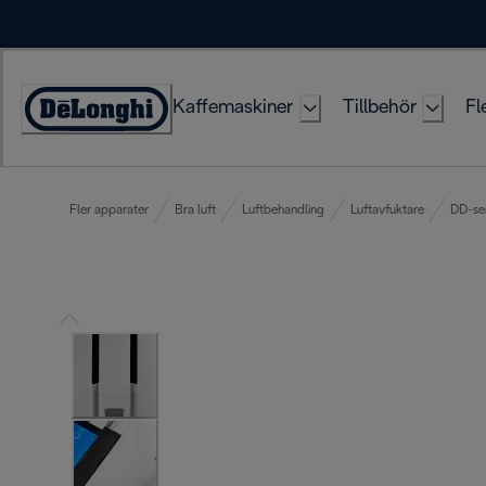
Skip
to
Content
Kaffemaskiner
Tillbehör
Fl
Accessibility
Statement
Fler apparater
Bra luft
Luftbehandling
Luftavfuktare
DD-se