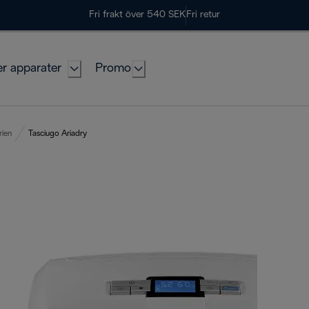
Fri frakt över 540 SEK
Fri retur
er apparater
Promo
rien
Tasciugo Ariadry