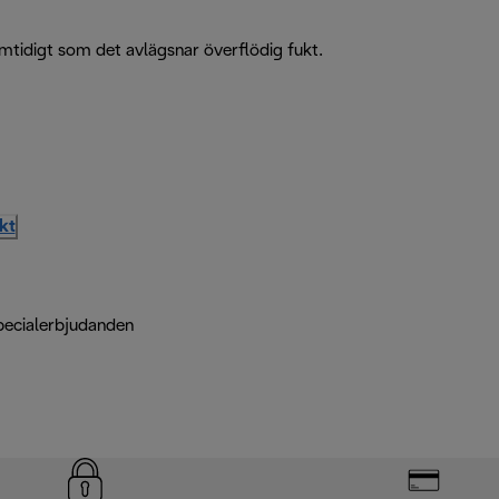
amtidigt som det avlägsnar överflödig fukt.
kt
pecialerbjudanden