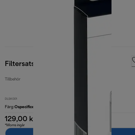
Filtersats för fritöser
Tillbehör
DLSK001
Färg
:
Ospecificerad
129,00 kr
*Moms ingår
Lägg till i kundvagnen