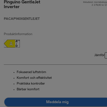
Pinguino GentleJet
Inkluderat momsbelop
2 279,80 kr (
Inverter
PACAP140IGENTLEJET
Produktinformation
Jämför
Fokuserad luftström
Komfort och effektivitet
Praktiska kontroller
Bärbar komfort
Meddela mig