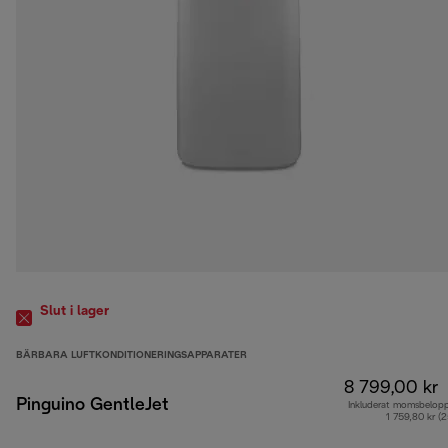
Slut i lager
BÄRBARA LUFTKONDITIONERINGSAPPARATER
8 799,00 kr
Pinguino GentleJet
Inkluderat momsbelop
1 759,80 kr (