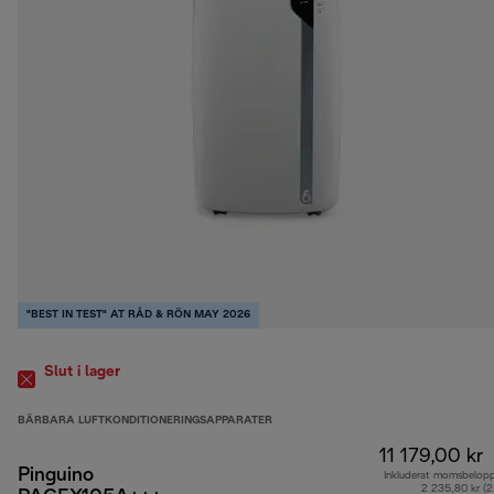
"BEST IN TEST" AT RÅD & RÖN MAY 2026
Slut i lager
BÄRBARA LUFTKONDITIONERINGSAPPARATER
11 179,00 kr
Pinguino
Inkluderat momsbelop
2 235,80 kr (