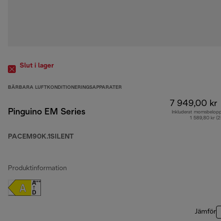
Slut i lager
BÄRBARA LUFTKONDITIONERINGSAPPARATER
7 949,00 kr
Pinguino EM Series
Inkluderat momsbelop
1 589,80 kr (
PACEM90K.1SILENT
Produktinformation
Jämför