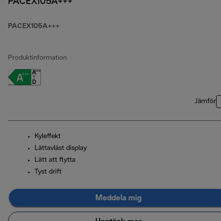
PACEX105A+++
PACEX105A+++
Produktinformation
Jämför
Kyleffekt
Lättavläst display
Lätt att flytta
Tyst drift
Meddela mig