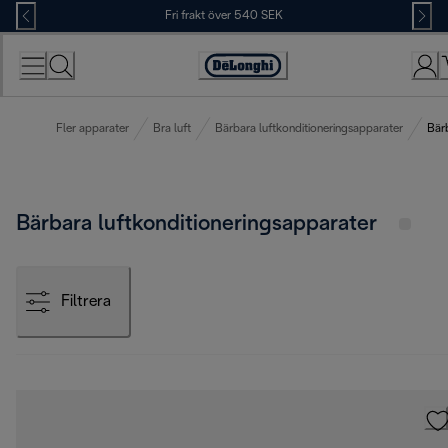
Skip
Fri frakt över 540 SEK
to
Content
Accessibility
Statement
Fler apparater
Bra luft
Bärbara luftkonditioneringsapparater
Bärb
Bärbara luftkonditioneringsapparater
Filtrera