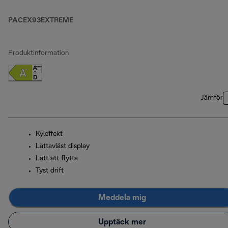
PACEX93EXTREME
Produktinformation
Jämför
Kyleffekt
Lättavläst display
Lätt att flytta
Tyst drift
Meddela mig
Upptäck mer