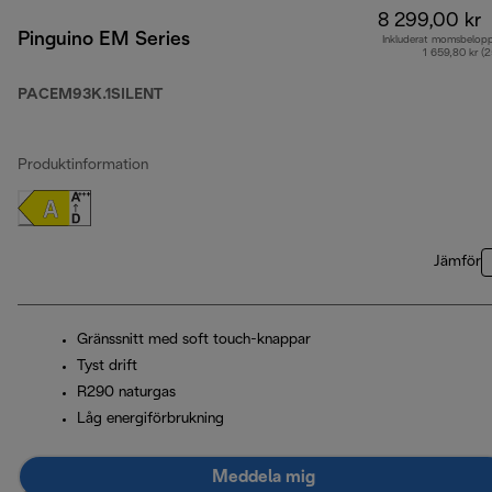
8 299,00 kr
Pinguino EM Series
Inkluderat momsbelop
1 659,80 kr (
PACEM93K.1SILENT
Produktinformation
Jämför
Gränssnitt med soft touch-knappar
Tyst drift
R290 naturgas
Låg energiförbrukning
Meddela mig