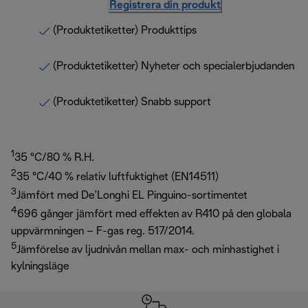
Registrera din produkt
(Produktetiketter) Produkttips
(Produktetiketter) Nyheter och specialerbjudanden
(Produktetiketter) Snabb support
1
35 °C/80 % R.H.
2
35 °C/40 % relativ luftfuktighet (EN14511)
3
Jämfört med De’Longhi EL Pinguino-sortimentet
4
696 gånger jämfört med effekten av R410 på den globala
uppvärmningen – F-gas reg. 517/2014.
5
Jämförelse av ljudnivån mellan max- och minhastighet i
kylningsläge