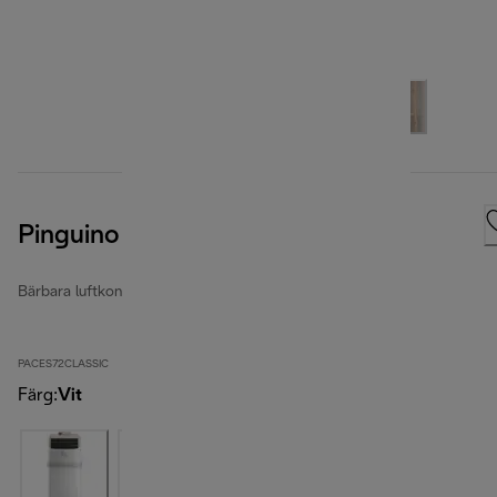
Pinguino kompakt
Bärbara luftkonditioneringsapparater
PACES72CLASSIC
Färg
:
Vit